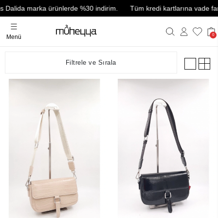
 Dalida marka ürünlerde %30 indirim.
Tüm kredi kartlarına vade farks
0
Menü
Filtrele ve Sırala