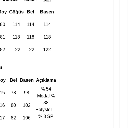
3025
Boy
Göğüs
Bel
Basen
80
114
114
114
81
118
118
118
82
122
122
122
6
oy
Bel
Basen
Açıklama
% 54
15
78
98
Modal %
38
16
80
102
Polyster
% 8 SP
17
82
106