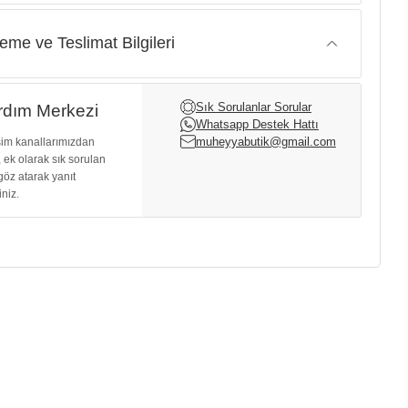
me ve Teslimat Bilgileri
Sık Sorulanlar Sorular
dım Merkezi
Whatsapp Destek Hattı
muheyyabutik@gmail.com
işim kanallarımızdan
, ek olarak sık sorulan
göz atarak yanıt
iniz.