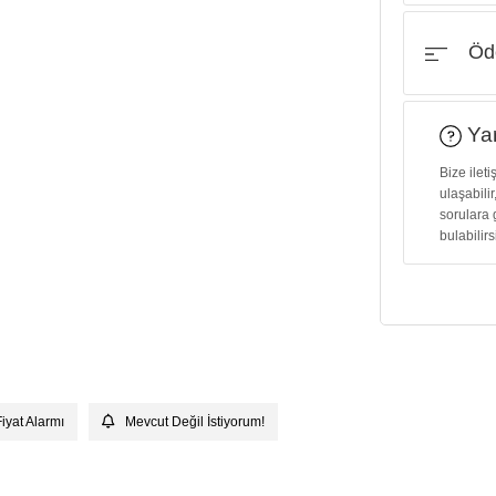
Öde
Yar
Bize ilet
ulaşabilir
sorulara 
bulabilirs
Fiyat Alarmı
Mevcut Değil İstiyorum!