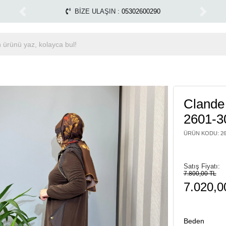
m yapılmamaktadır.
Tüm Alışverişlerinizde Kargo Ücrets
1500 TL ÜZERİ ÜCRETSİZ KARGO
Previous
Next
Clande
2601-3
ÜRÜN KODU
:
2
Satış Fiyatı:
7.800,00 TL
7.020,0
Beden