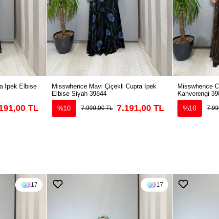
 İpek Elbise
Misswhence Mavi Çiçekli Cupra İpek
Misswhence Cu
Elbise Siyah 39844
Kahverengi 39
191,00 TL
7.191,00 TL
%10
%10
7.990,00 TL
7.99
17
17