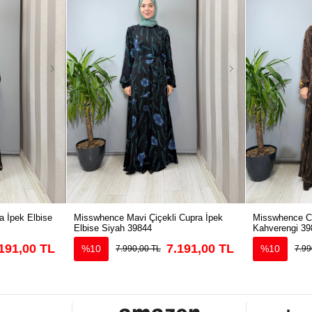
 İpek Elbise
Misswhence Mavi Çiçekli Cupra İpek
Misswhence Cu
Elbise Siyah 39844
Kahverengi 39
191,00 TL
7.191,00 TL
%10
%10
7.990,00 TL
7.99