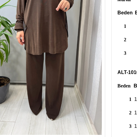
Beden
1
2
3
ALT-101
Beden
B
1
1
2
1
3
1