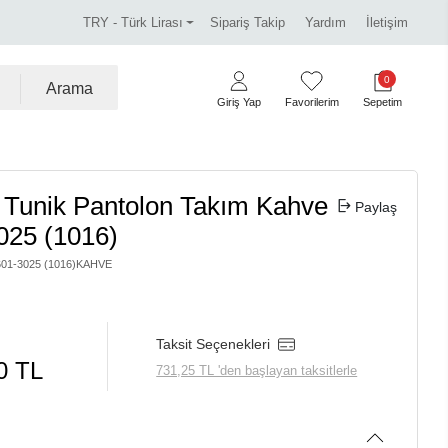
iz!
Miss Dalida marka ürünlerde %30 indirim.
Tüm
TRY - Türk Lirası
Sipariş Takip
Yardım
İletişim
0
Arama
Giriş Yap
Favorilerim
Sepetim
 Tunik Pantolon Takım Kahve
Paylaş
025 (1016)
601-3025 (1016)KAHVE
Taksit Seçenekleri
0 TL
731,25 TL 'den başlayan taksitlerle