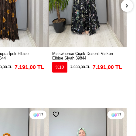
pra İpek Elbise
Misswhence Çiçek Desenli Viskon
Mis
844
Elbise Siyah 39844
39
7.191,00 TL
7.191,00 TL
%10
0,00 TL
7.990,00 TL
17
17