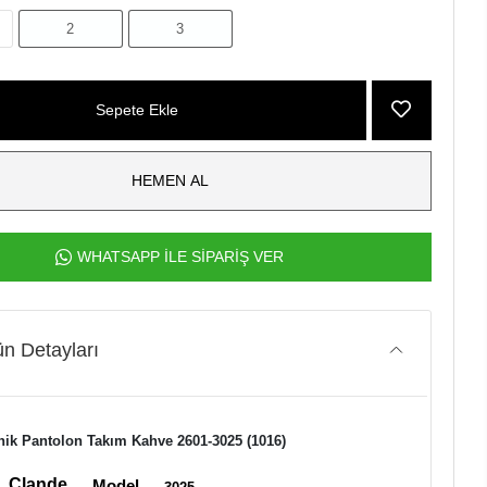
2
3
Sepete Ekle
HEMEN AL
WHATSAPP İLE SİPARİŞ VER
n Detayları
nik Pantolon Takım Kahve 2601-3025 (1016)
Clande
Model