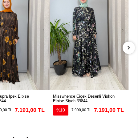
pra İpek Elbise
Misswhence Çiçek Desenli Viskon
Mis
844
Elbise Siyah 39844
39
7.191,00 TL
7.191,00 TL
%10
0,00 TL
7.990,00 TL