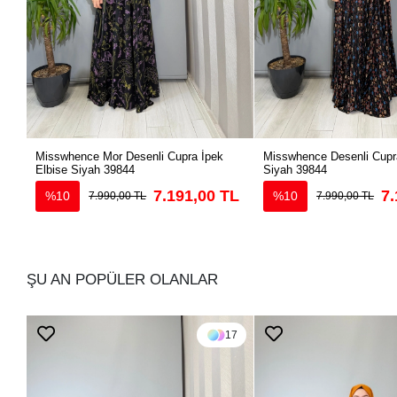
Misswhence Mor Desenli Cupra İpek
Misswhence Desenli Cupra
Elbise Siyah 39844
Siyah 39844
7.191,00 TL
7.
%10
%10
7.990,00 TL
7.990,00 TL
ŞU AN POPÜLER OLANLAR
17