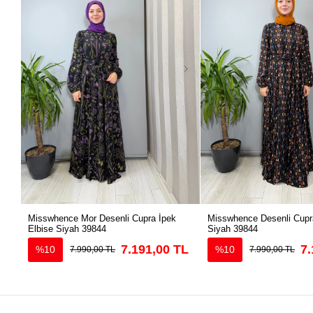
Misswhence Mor Desenli Cupra İpek
Misswhence Desenli Cupra
Elbise Siyah 39844
Siyah 39844
7.191,00 TL
7.
%10
%10
7.990,00 TL
7.990,00 TL