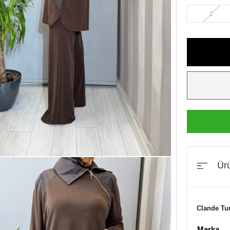
1
Ürü
Clande Tu
Marka