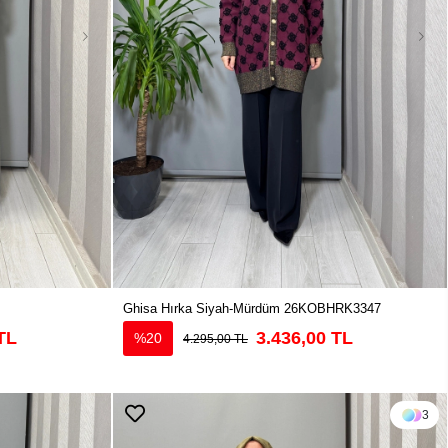
Ghisa Hırka Siyah-Mürdüm 26KOBHRK3347
TL
3.436,00 TL
%20
4.295,00 TL
3