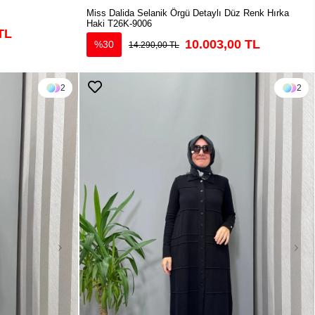
Miss Dalida Selanik Örgü Detaylı Düz Renk Hırka
Haki T26K-9006
TL
10.003,00 TL
%30
14.290,00 TL
2
2