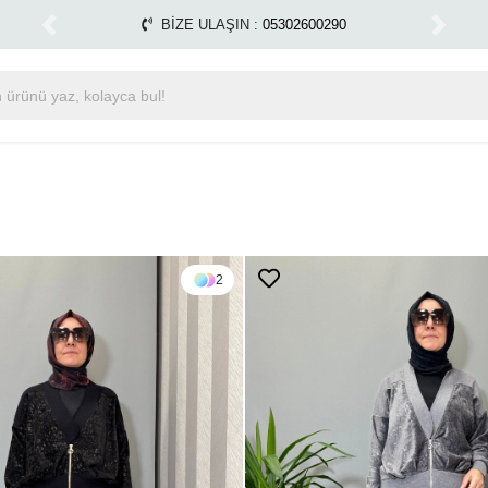
de Kargo Ücretsiz!
Miss Dalida marka ürünlerde %30 in
1500 TL ÜZERİ ÜCRETSİZ KARGO
Previous
Next
2