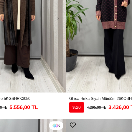
hve 5KGSHRK3050
Ghisa Hırka Siyah-Mürdüm 26KOB
5.556,00 TL
3.436,00 
%20
00 TL
4.295,00 TL
6