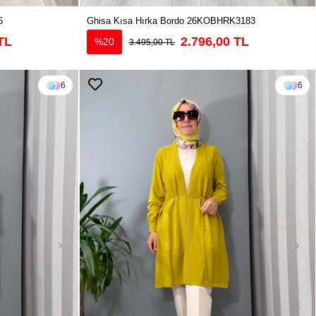
6
Ghisa Kısa Hırka Bordo 26KOBHRK3183
TL
2.796,00 TL
%20
3.495,00 TL
6
6