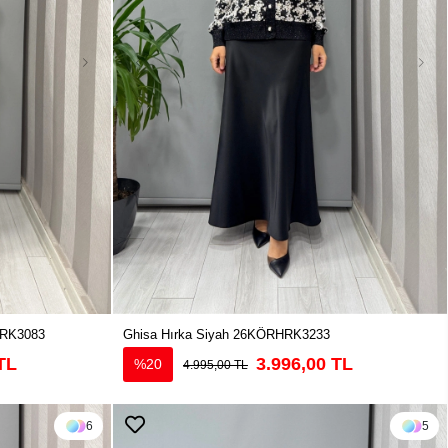
HRK3083
Ghisa Hırka Siyah 26KÖRHRK3233
TL
3.996,00 TL
%20
4.995,00 TL
6
5