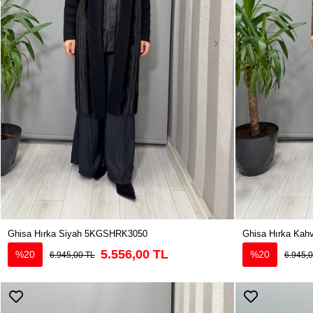
Ghisa Hırka Siyah 5KGSHRK3050
Ghisa Hırka Ka
5.556,00 TL
%20
%20
6.945,00 TL
6.945,