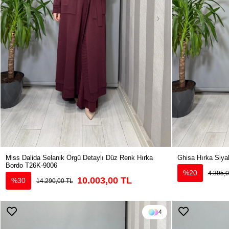
Miss Dalida Selanik Örgü Detaylı Düz Renk Hırka
Ghisa Hırka Si
Bordo T26K-9006
%20
4.395,
10.003,00 TL
%30
14.290,00 TL
4