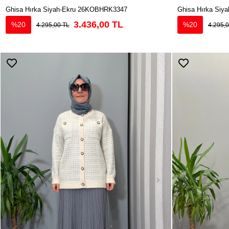
Ghisa Hırka Siyah-Ekru 26KOBHRK3347
Ghisa Hırka Si
3.436,00 TL
%20
%20
4.295,00 TL
4.295,