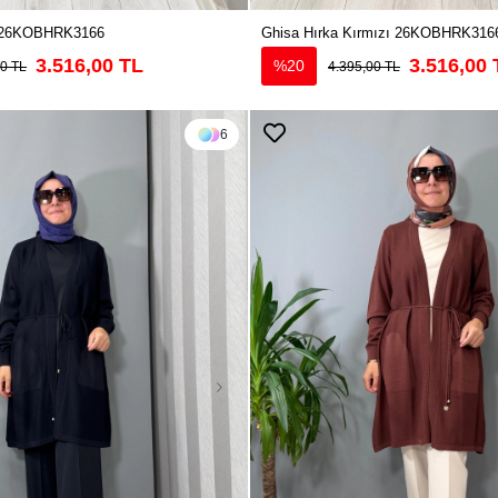
ş 26KOBHRK3166
Ghisa Hırka Kırmızı 26KOBHRK316
3.516,00 TL
3.516,00 
%20
00 TL
4.395,00 TL
6