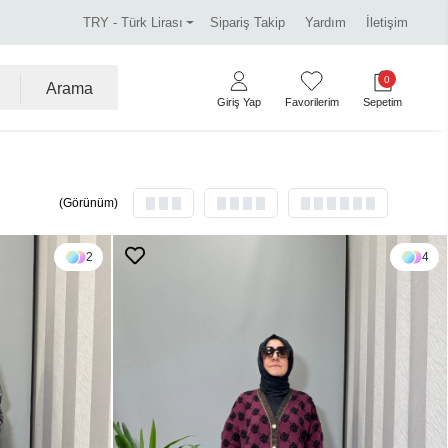
dirim.
Tüm kredi kartlarına vade farksız 3 taksit.
TRY - Türk Lirası
Sipariş Takip
Yardım
İletişim
0
Arama
Giriş Yap
Favorilerim
Sepetim
(Görünüm)
2
4