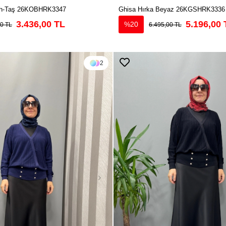
yah-Taş 26KOBHRK3347
Ghisa Hırka Beyaz 26KGSHRK3336
3.436,00 TL
5.196,00 
%20
00 TL
6.495,00 TL
2