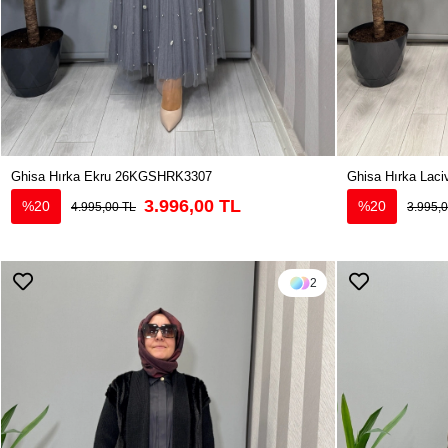
Ghisa Hırka Ekru 26KGSHRK3307
Ghisa Hırka Lac
3.996,00 TL
%20
%20
4.995,00 TL
3.995,
2