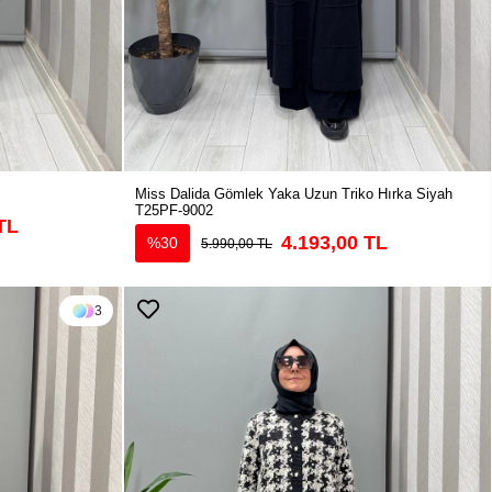
Miss Dalida Gömlek Yaka Uzun Triko Hırka Siyah
T25PF-9002
TL
4.193,00 TL
%30
5.990,00 TL
3