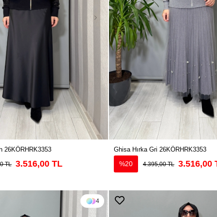
yah 26KÖRHRK3353
Ghisa Hırka Gri 26KÖRHRK3353
3.516,00 TL
3.516,00 
%20
00 TL
4.395,00 TL
4