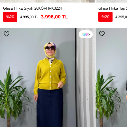
Ghisa Hırka Siyah 26KÖRHRK3224
Ghisa Hırka Ta
3.996,00 TL
%20
%20
4.995,00 TL
4.395,
5