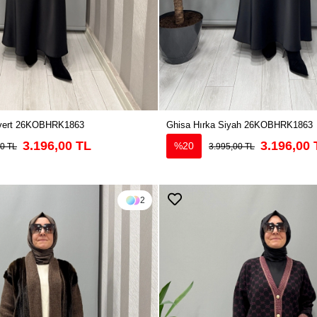
ivert 26KOBHRK1863
Ghisa Hırka Siyah 26KOBHRK1863
3.196,00 TL
3.196,00 
%20
00 TL
3.995,00 TL
2