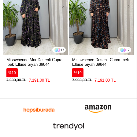
17
17
Misswhence Mor Desenli Cupra
Misswhence Desenli Cupra İpek
İpek Elbise Siyah 39844
Elbise Siyah 39844
%10
%10
7.191,00 TL
7.191,00 TL
7.990,00 TL
7.990,00 TL