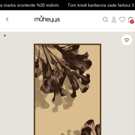
arka ürünlerde %30 indirim.
Tüm kredi kartlarına vade farksız 3 taks
0