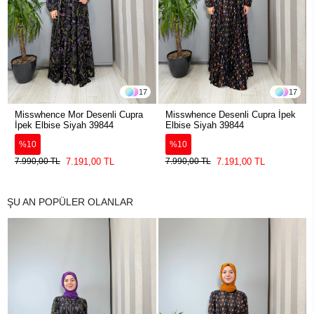
17
17
Misswhence Mor Desenli Cupra
Misswhence Desenli Cupra İpek
İpek Elbise Siyah 39844
Elbise Siyah 39844
%10
%10
7.191,00 TL
7.191,00 TL
7.990,00 TL
7.990,00 TL
ŞU AN POPÜLER OLANLAR