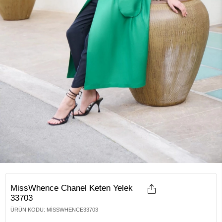
MissWhence Chanel Keten Yelek
33703
ÜRÜN KODU
:
MISSWHENCE33703