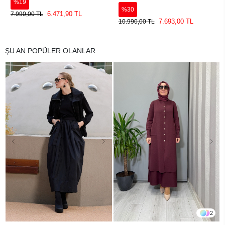
%19
1002
%30
6.471,90 TL
7.990,00 TL
7.693,00 TL
10.990,00 TL
ŞU AN POPÜLER OLANLAR
2