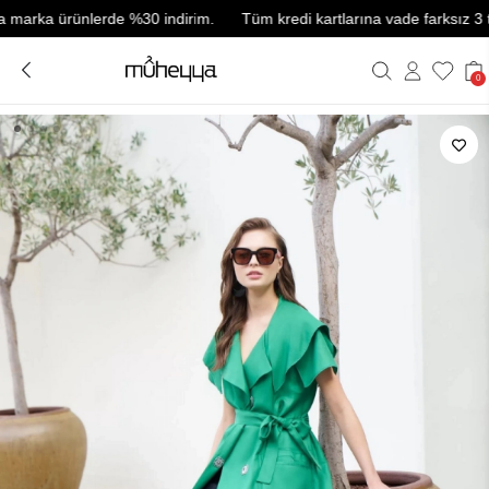
rka ürünlerde %30 indirim.
Tüm kredi kartlarına vade farksız 3 taksit
0