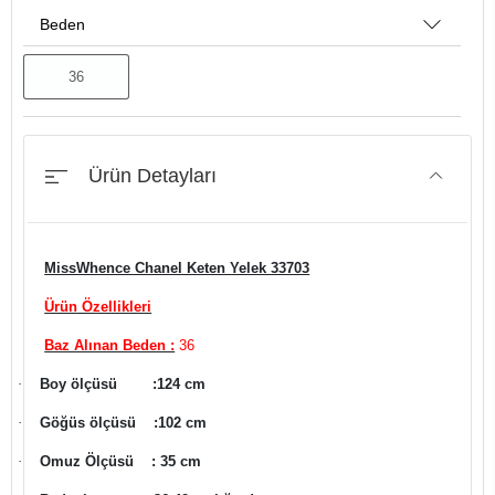
Beden
36
Ürün Detayları
MissWhence Chanel Keten Yelek 33703
Ürün Özellikleri
Baz Alınan Beden :
36
·
Boy ölçüsü
:124 cm
·
Göğüs ölçüsü
:102 cm
·
Omuz Ölçüsü
: 35 cm