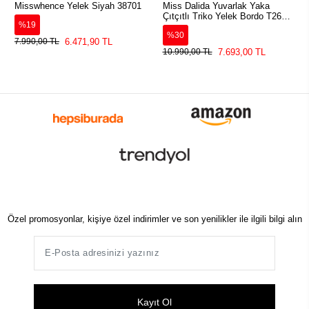
Misswhence Yelek Siyah 38701
Miss Dalida Yuvarlak Yaka
Çıtçıtlı Triko Yelek Bordo T26K-
%19
1002
%30
6.471,90 TL
7.990,00 TL
7.693,00 TL
10.990,00 TL
Özel promosyonlar, kişiye özel indirimler ve son yenilikler ile ilgili bilgi alın
Kayıt Ol