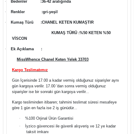
·
Bedenler
:36-42 aralığında
·
Renkler
:gri-yeşil
·
Kumaş Türü
:
CHANEL KETEN KUMAŞTIR
KUMAŞ TÜRÜ :%50 KETEN %50
VİSCON
·
Ek Açıklama
:
MissWhence Chanel Keten Yelek 33703
Kargo Teslimatımız
Gün İçerisinde 17.00 a kadar vermiş olduğunuz siparişler aynı
gün kargoya verilir. 17.00 'dan sonra vermiş olduğunuz
siparişler ise bir sonraki gün kargoya verilir...
Kargo tesliminden itibaren; tahmini teslimat süresi mesafeye
göre 1 gün en fazla ise 2 iş günüdür...
·
%100 Orjinal Ürün Garantisi
·
İyzico güvencesi ile güvenli alışveriş ve 12 ye kadar
taksit imkanı