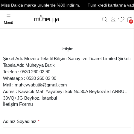
Miss Dalida marka ürünlerde %30 indirim.
Tüm kredi kartlarına vade 
0
Menü
İletişim
Şirket Adı: Movera Tekstil Bilişim Sanayi ve Ticaret Limited Şirketi
Tabela Adı: Müheyya Butik
Telefon : 0530 260 02 90
Whatsapp : 0530 260 02 90
Mail : muheyyabutik@gmail.com
Adres : Kavacık Mah Yayabeyi Sok No:30A Beykoz/İSTANBUL
33VQ+JG Beykoz, İstanbul
İletişim Formu
Adınız Soyadınız
*