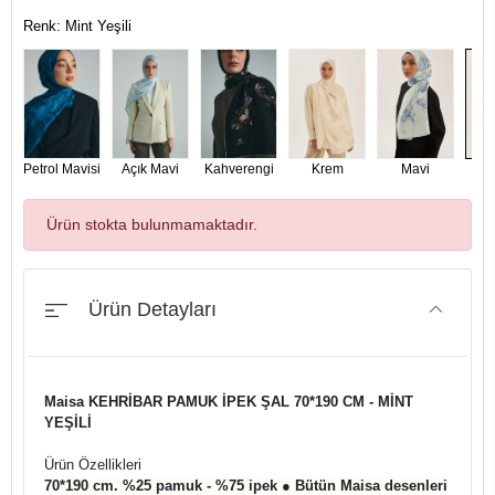
Renk: Mint Yeşili
Petrol Mavisi
Açık Mavi
Kahverengi
Krem
Mavi
Min
Ürün stokta bulunmamaktadır.
Ürün Detayları
Maisa KEHRİBAR PAMUK İPEK ŞAL 70*190 CM - MİNT
YEŞİLİ
Ürün Özellikleri
70*190 cm. %25 pamuk - %75 ipek ● Bütün Maisa desenleri