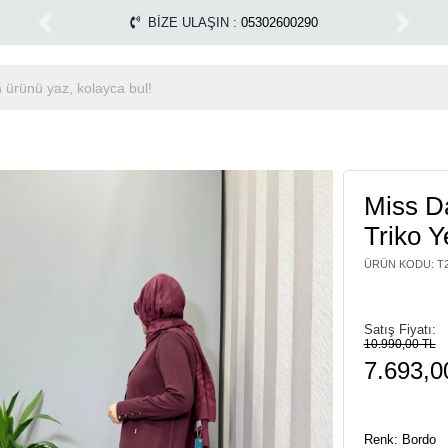
 değişim yapılmamaktadır.
Tüm Alışverişlerinizde Karg
1500 TL ÜZERİ ÜCRETSİZ KARGO
Previous
Next
Miss Da
Triko 
ÜRÜN KODU
:
T
Satış Fiyatı:
10.990,00 TL
7.693,0
Renk: Bordo