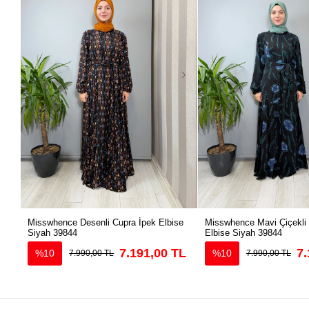
Misswhence Desenli Cupra İpek Elbise
Misswhence Mavi Çiçekli
Siyah 39844
Elbise Siyah 39844
7.191,00 TL
7.
%10
%10
7.990,00 TL
7.990,00 TL