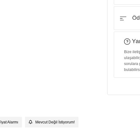
Öde
Yar
Bize ilet
ulaşabilir
sorulara 
bulabilirs
Fiyat Alarmı
Mevcut Değil İstiyorum!