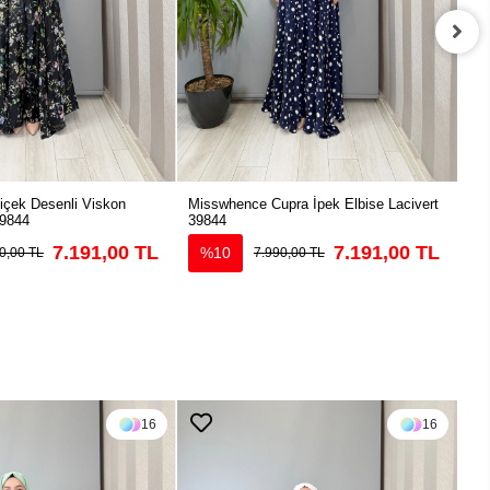
çek Desenli Viskon
Misswhence Cupra İpek Elbise Lacivert
Mis
39844
39844
Elb
7.191,00 TL
7.191,00 TL
%10
0,00 TL
7.990,00 TL
16
16