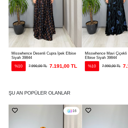
Misswhence Desenli Cupra İpek Elbise
Misswhence Mavi Çiçekli
Siyah 39844
Elbise Siyah 39844
7.191,00 TL
7.
%10
%10
7.990,00 TL
7.990,00 TL
ŞU AN POPÜLER OLANLAR
16