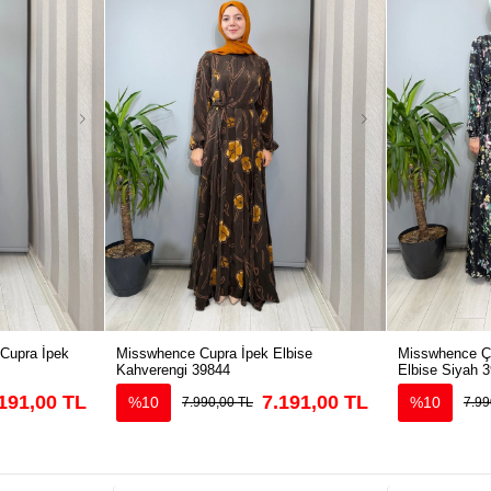
 Cupra İpek
Misswhence Cupra İpek Elbise
Misswhence Çi
Kahverengi 39844
Elbise Siyah 
191,00 TL
7.191,00 TL
%10
%10
7.990,00 TL
7.99