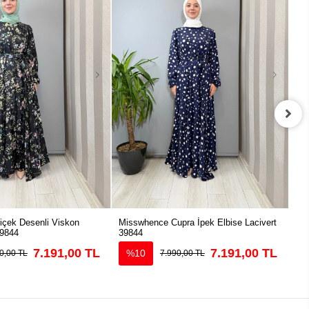
çek Desenli Viskon
Misswhence Cupra İpek Elbise Lacivert
Mis
39844
39844
Elb
7.191,00 TL
7.191,00 TL
%10
0,00 TL
7.990,00 TL