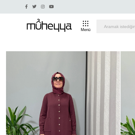
aksit.
Yüzde 30 ve üstü indirim olan ürünlerde iade ve
Menü