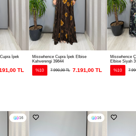
 Cupra İpek
Misswhence Cupra İpek Elbise
Misswhence Çi
Kahverengi 39844
Elbise Siyah 
191,00 TL
7.191,00 TL
%10
%10
7.990,00 TL
7.99
16
16