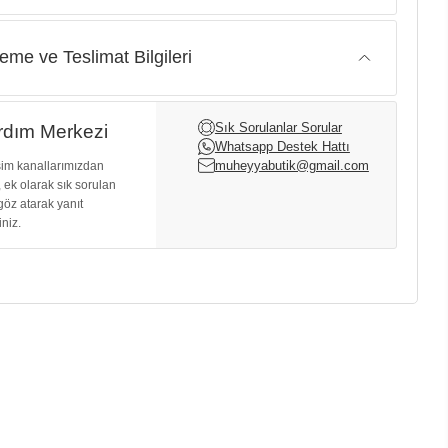
me ve Teslimat Bilgileri
Sık Sorulanlar Sorular
dım Merkezi
Whatsapp Destek Hattı
muheyyabutik@gmail.com
işim kanallarımızdan
, ek olarak sık sorulan
göz atarak yanıt
iniz.