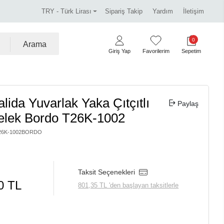
o Ücretsiz!
Miss Dalida marka ürünlerde %30 indirim.
TRY - Türk Lirası
Sipariş Takip
Yardım
İletişim
0
Arama
Giriş Yap
Favorilerim
Sepetim
lida Yuvarlak Yaka Çıtçıtlı
Paylaş
Yelek Bordo T26K-1002
26K-1002BORDO
Taksit Seçenekleri
0 TL
801,35 TL 'den başlayan taksitlerle