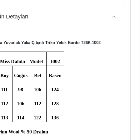
n Detayları
a Yuvarlak Yaka Çıtçıtlı Triko Yelek Bordo T26K-1002
Miss Dalida
Model
1002
Boy
Göğüs
Bel
Basen
111
98
106
124
112
106
112
128
113
114
122
136
ino Wool % 50 Dralon