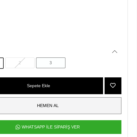
2
3
Sepete Ekle
HEMEN AL
WHATSAPP İLE SİPARİŞ VER