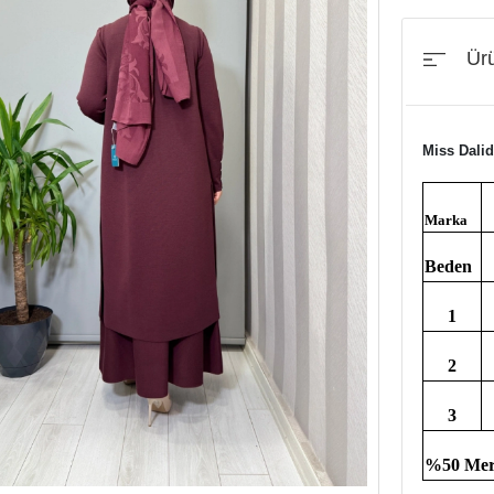
Ürü
Miss Dalid
Marka
Beden
1
2
3
%50 Mer