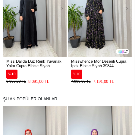
17
Miss Dalida Düz Renk Yuvarlak
Misswhence Mor Desenli Cupra
Yaka Cupra Elbise Siyah
İpek Elbise Siyah 39844
2264304
%10
%10
8.091,00 TL
7.191,00 TL
8.990,00 TL
7.990,00 TL
ŞU AN POPÜLER OLANLAR