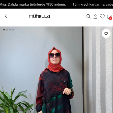
Dalida marka ürünlerde %30 indirim.
Tüm kredi kartlarına vade farksı
0