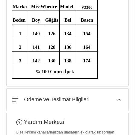
Marka
MissWhence
Model
V3300
Beden
Boy
Göğüs
Bel
Basen
1
140
126
134
154
2
141
128
136
164
3
142
130
138
174
% 100 Cupro İpek
Ödeme ve Teslimat Bilgileri
Yardım Merkezi
Bize iletişim kanallarımızdan ulaşabilir, ek olarak sık sorulan