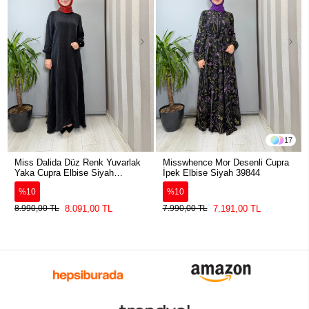
17
Miss Dalida Düz Renk Yuvarlak
Misswhence Mor Desenli Cupra
Yaka Cupra Elbise Siyah
İpek Elbise Siyah 39844
2264304
%10
%10
8.091,00 TL
7.191,00 TL
8.990,00 TL
7.990,00 TL