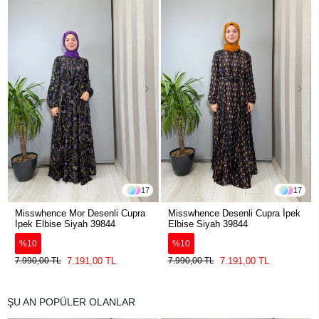
17
17
Misswhence Mor Desenli Cupra
Misswhence Desenli Cupra İpek
İpek Elbise Siyah 39844
Elbise Siyah 39844
%10
%10
7.191,00 TL
7.191,00 TL
7.990,00 TL
7.990,00 TL
ŞU AN POPÜLER OLANLAR