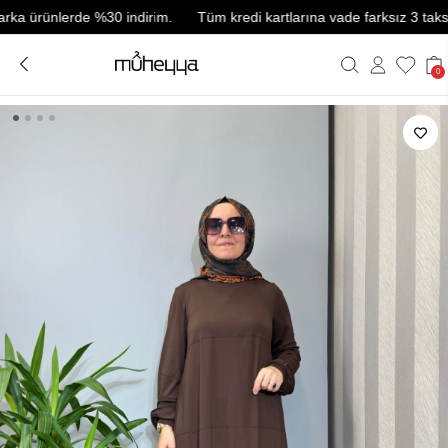
rünlerde %30 indirim.
Tüm kredi kartlarına vade farksız 3 taksit.
0