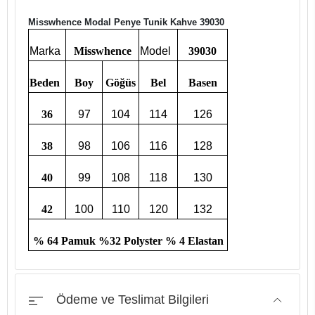
Misswhence Modal Penye Tunik Kahve 39030
Marka
Misswhence
Model
39030
Beden
Boy
Göğüs
Bel
Basen
36
97
104
114
126
38
98
106
116
128
40
99
108
118
130
42
100
110
120
132
% 64 Pamuk %32 Polyster % 4 Elastan
Ödeme ve Teslimat Bilgileri