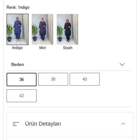
Renk: İndigo
İndigo
Mor
Siyah
Beden
38
40
36
42
Ürün Detayları