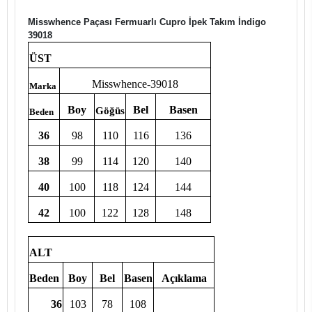
Misswhence Paçası Fermuarlı Cupro İpek Takım İndigo
39018
ÜST
Misswhence-39018
Marka
Boy
Bel
Basen
Göğüs
Beden
36
98
110
116
136
38
99
114
120
140
40
100
118
124
144
42
100
122
128
148
ALT
Beden
Boy
Bel
Basen
Açıklama
36
103
78
108