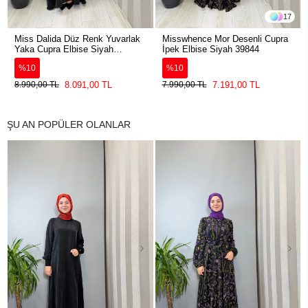
17
Miss Dalida Düz Renk Yuvarlak
Misswhence Mor Desenli Cupra
Yaka Cupra Elbise Siyah
İpek Elbise Siyah 39844
2264304
%10
%10
8.091,00 TL
7.191,00 TL
8.990,00 TL
7.990,00 TL
ŞU AN POPÜLER OLANLAR