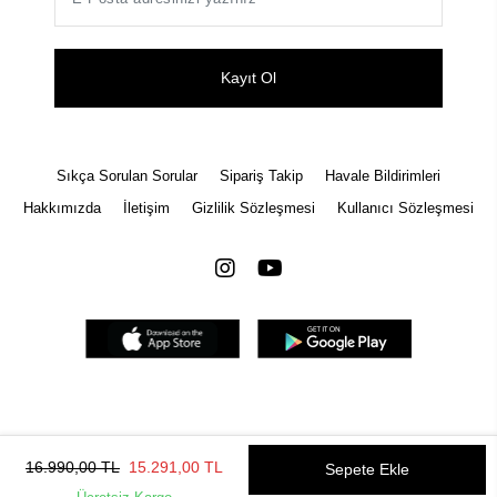
Kayıt Ol
Sıkça Sorulan Sorular
Sipariş Takip
Havale Bildirimleri
Hakkımızda
İletişim
Gizlilik Sözleşmesi
Kullanıcı Sözleşmesi
Tüm bilgileriniz 256bit SSL Sertifikası ile korunmaktadır.
© 2022
Tüm Hakları Saklıdır
16.990,00 TL
15.291,00 TL
Sepete Ekle
Gizlilik Politikası
İptal ve İade Şartları