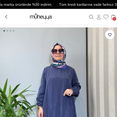
rka ürünlerde %30 indirim.
Tüm kredi kartlarına vade farksız 3 taksit
0