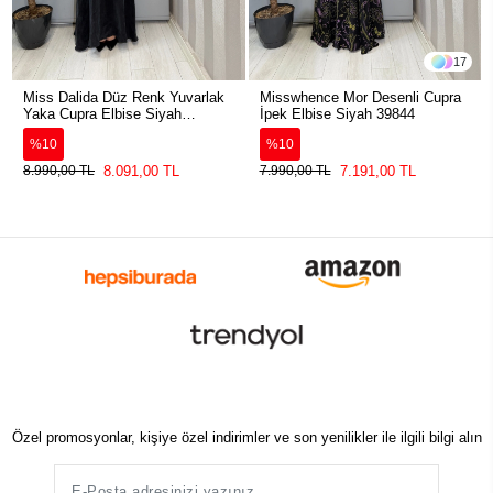
17
Miss Dalida Düz Renk Yuvarlak
Misswhence Mor Desenli Cupra
Yaka Cupra Elbise Siyah
İpek Elbise Siyah 39844
2264304
%10
%10
8.091,00 TL
7.191,00 TL
8.990,00 TL
7.990,00 TL
Özel promosyonlar, kişiye özel indirimler ve son yenilikler ile ilgili bilgi alın