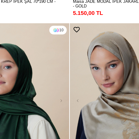
 KREP İPEK ŞAL 70*190 CM -
Maisa JADE MODAL İPEK JAKARLI
- GOLD
5.150,00 TL
10