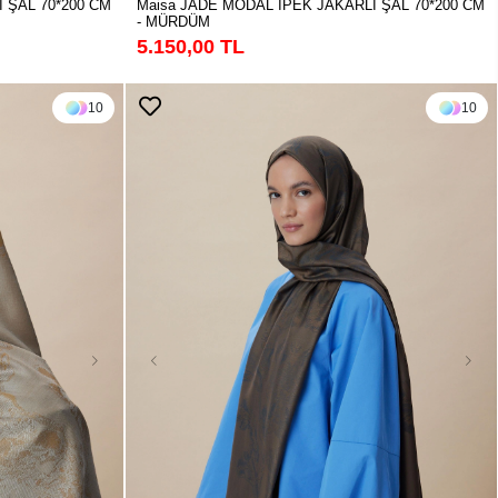
 ŞAL 70*200 CM
Maisa JADE MODAL İPEK JAKARLI ŞAL 70*200 CM
- MÜRDÜM
5.150,00 TL
10
10