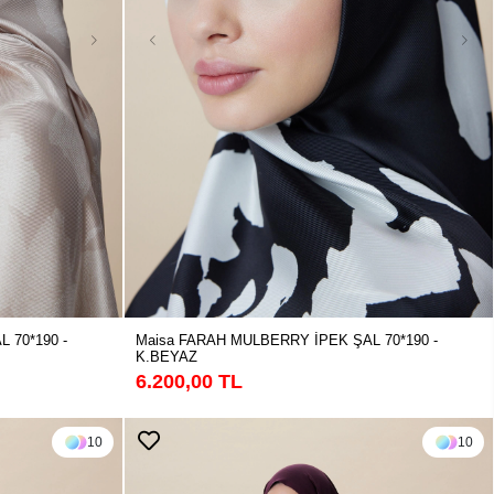
 70*190 -
Maisa FARAH MULBERRY İPEK ŞAL 70*190 -
K.BEYAZ
6.200,00 TL
10
10