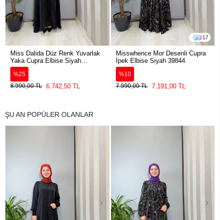
17
Miss Dalida Düz Renk Yuvarlak
Misswhence Mor Desenli Cupra
Yaka Cupra Elbise Siyah
İpek Elbise Siyah 39844
2264304
%25
%10
6.742,50 TL
7.191,00 TL
8.990,00 TL
7.990,00 TL
ŞU AN POPÜLER OLANLAR