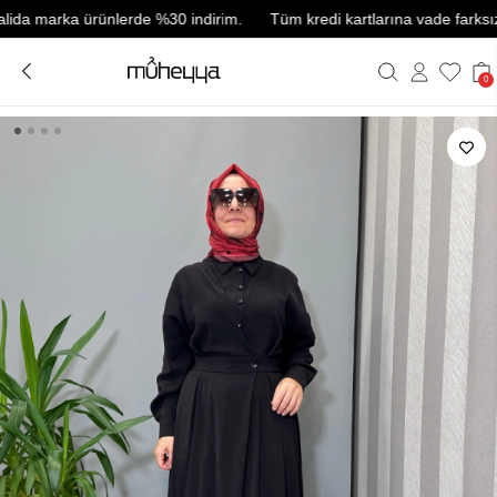
 marka ürünlerde %30 indirim.
Tüm kredi kartlarına vade farksız 3 tak
0