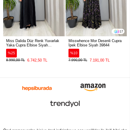
17
Miss Dalida Düz Renk Yuvarlak
Misswhence Mor Desenli Cupra
Yaka Cupra Elbise Siyah
İpek Elbise Siyah 39844
2264304
%25
%10
6.742,50 TL
7.191,00 TL
8.990,00 TL
7.990,00 TL