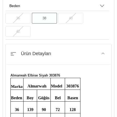
Beden
36
38
40
42
Ürün Detayları
Almarwah Elbise Siyah 303876
Almarwah
Model
303876
Marka
Beden
Boy
Göğüs
Bel
Basen
36
139
90
72
128