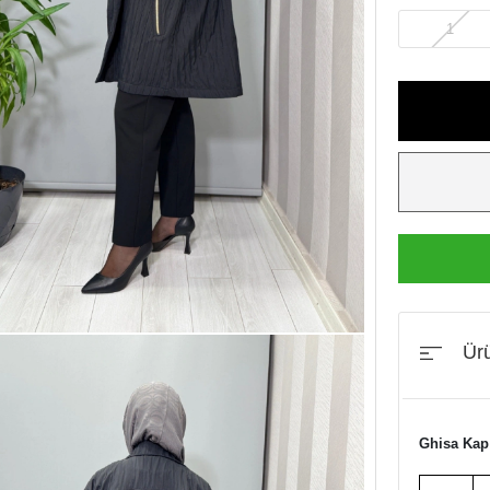
1
Ürü
Ghisa Ka