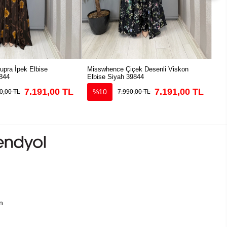
pra İpek Elbise
Misswhence Çiçek Desenli Viskon
Mis
844
Elbise Siyah 39844
39
7.191,00 TL
7.191,00 TL
%10
0,00 TL
7.990,00 TL
ın