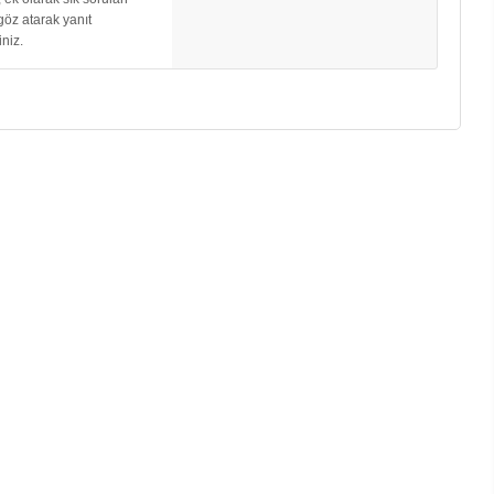
göz atarak yanıt
iniz.