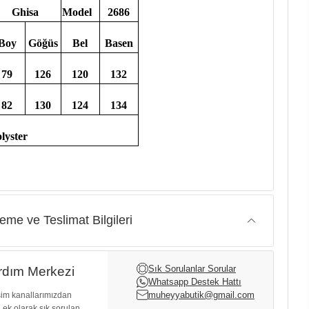
Ghisa
Model
2686
Boy
Göğüs
Bel
Basen
79
126
120
132
82
130
124
134
lyster
me ve Teslimat Bilgileri
Sık Sorulanlar Sorular
dım Merkezi
Whatsapp Destek Hattı
muheyyabutik@gmail.com
işim kanallarımızdan
, ek olarak sık sorulan