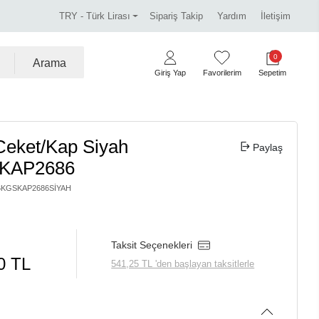
rka ürünlerde %30 indirim.
Tüm kredi kartlarına vade fa
TRY - Türk Lirası
Sipariş Takip
Yardım
İletişim
0
Arama
Giriş Yap
Favorilerim
Sepetim
Ceket/Kap Siyah
Paylaş
KAP2686
6KGSKAP2686SIYAH
Taksit Seçenekleri
0 TL
541,25 TL 'den başlayan taksitlerle