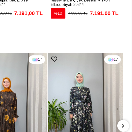
pra İpek Elbise
Misswhence Çiçek Desenli Viskon
Mis
844
Elbise Siyah 39844
39
7.191,00 TL
7.191,00 TL
%10
0,00 TL
7.990,00 TL
17
17