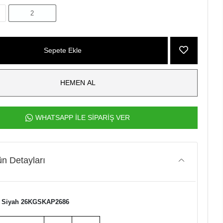
2
Sepete Ekle
HEMEN AL
WHATSAPP İLE SİPARİŞ VER
n Detayları
p Siyah 26KGSKAP2686