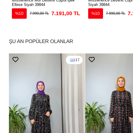
Misswhence Mor Desenli Cupra İpek
Misswhence Desenli Cupra
Elbise Siyah 39844
Siyah 39844
7.191,00 TL
7.
%10
%10
7.990,00 TL
7.990,00 TL
ŞU AN POPÜLER OLANLAR
17