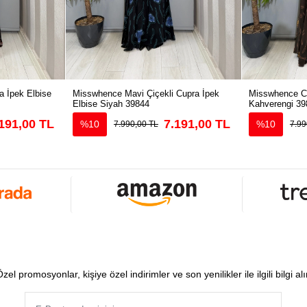
 İpek Elbise
Misswhence Mavi Çiçekli Cupra İpek
Misswhence Cu
Elbise Siyah 39844
Kahverengi 39
191,00 TL
7.191,00 TL
%10
%10
7.990,00 TL
7.99
zel promosyonlar, kişiye özel indirimler ve son yenilikler ile ilgili bilgi al