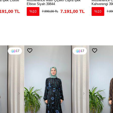
 İpek Elbise
Misswhence Mavi Çiçekli Cupra İpek
Misswhence Cu
Elbise Siyah 39844
Kahverengi 39
191,00 TL
7.191,00 TL
%10
%10
7.990,00 TL
7.99
17
17