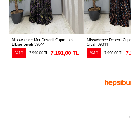
Misswhence Mor Desenli Cupra İpek
Misswhence Desenli Cupra
Elbise Siyah 39844
Siyah 39844
7.191,00 TL
7.
%10
%10
7.990,00 TL
7.990,00 TL
Ö