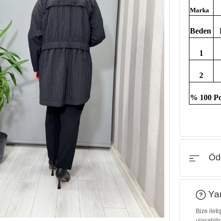
Marka
Beden
1
2
% 100 Po
Öde
Yar
Bize ilet
ulaşabilir