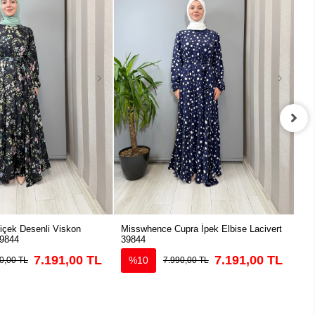
çek Desenli Viskon
Misswhence Cupra İpek Elbise Lacivert
Mis
39844
39844
Elb
7.191,00 TL
7.191,00 TL
%10
0,00 TL
7.990,00 TL