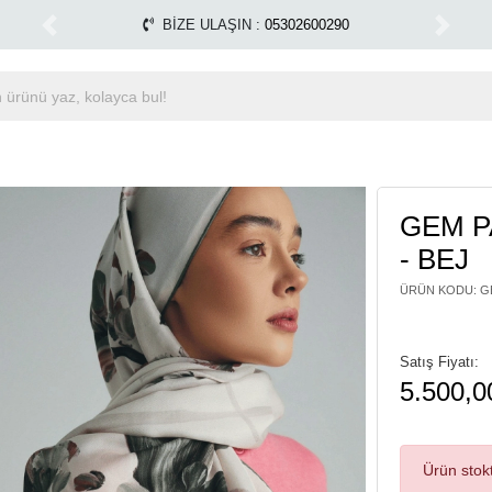
Tüm Alışverişlerinizde Kargo Ücretsiz!
Miss Dal
1500 TL ÜZERİ ÜCRETSİZ KARGO
Previous
Next
GEM P
- BEJ
ÜRÜN KODU
:
G
Satış Fiyatı:
5.500,0
Ürün stok