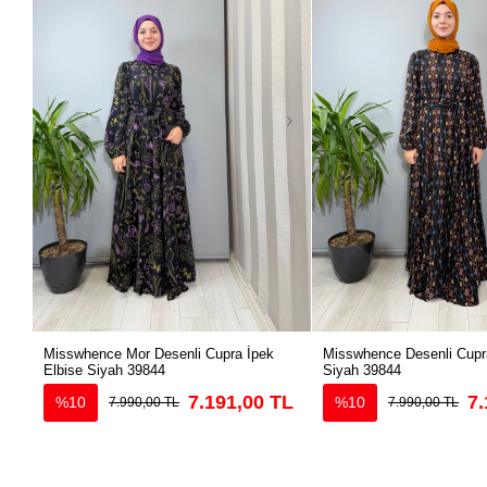
Misswhence Mor Desenli Cupra İpek
Misswhence Desenli Cupra
Elbise Siyah 39844
Siyah 39844
7.191,00 TL
7.
%10
%10
7.990,00 TL
7.990,00 TL