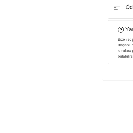
Öde
Yar
Bize ilet
ulaşabilir
sorulara 
bulabilirs