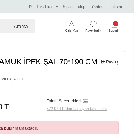
ida marka ürünlerde %30 indirim.
Tüm kredi kartlarına 
TRY - Türk Lirası
Sipariş Takip
Yardım
İletişim
0
Arama
Giriş Yap
Favorilerim
Sepetim
AMUK İPEK ŞAL 70*190 CM
Paylaş
EMİPEKŞALBEJ
Taksit Seçenekleri
0 TL
572,92 TL 'den başlayan taksitlerle
ta bulunmamaktadır.