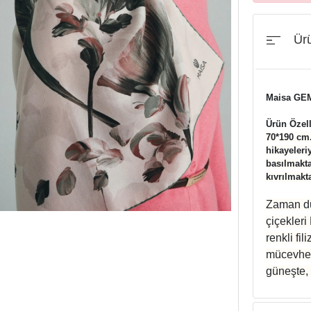
Ürü
Maisa GE
Ürün Özell
70*190 cm
hikayeleri
basılmaktad
kıvrılmakta
Zaman du
çiçekleri
renkli fi
mücevherl
güneşte