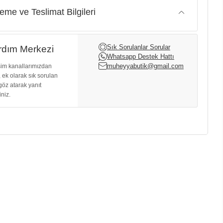
me ve Teslimat Bilgileri
Sık Sorulanlar Sorular
dım Merkezi
Whatsapp Destek Hattı
muheyyabutik@gmail.com
işim kanallarımızdan
, ek olarak sık sorulan
göz atarak yanıt
iniz.