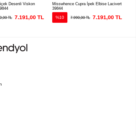
çek Desenli Viskon
Misswhence Cupra İpek Elbise Lacivert
Mis
39844
39844
Elb
7.191,00 TL
7.191,00 TL
%10
0,00 TL
7.990,00 TL
ın