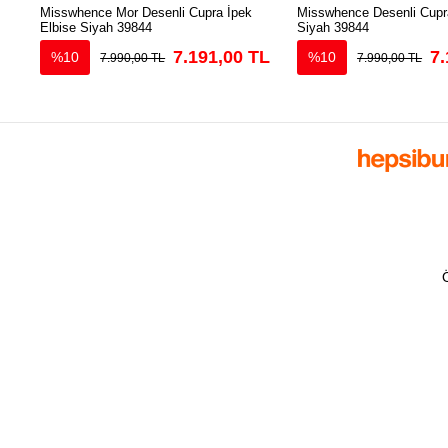
Misswhence Mor Desenli Cupra İpek
Misswhence Desenli Cupra
Elbise Siyah 39844
Siyah 39844
7.191,00 TL
7.
%10
%10
7.990,00 TL
7.990,00 TL
Ö