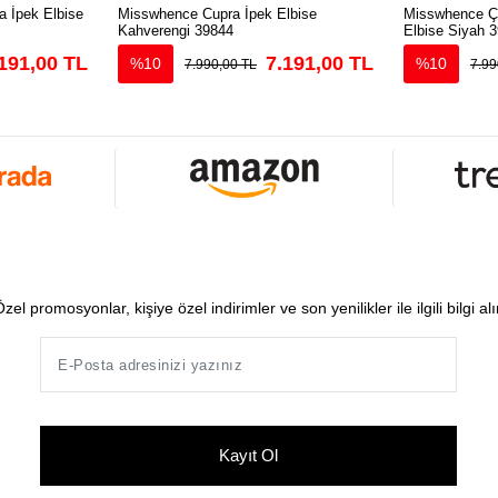
 İpek Elbise
Misswhence Cupra İpek Elbise
Misswhence Çi
Kahverengi 39844
Elbise Siyah 
191,00 TL
7.191,00 TL
%10
%10
7.990,00 TL
7.99
zel promosyonlar, kişiye özel indirimler ve son yenilikler ile ilgili bilgi al
Kayıt Ol