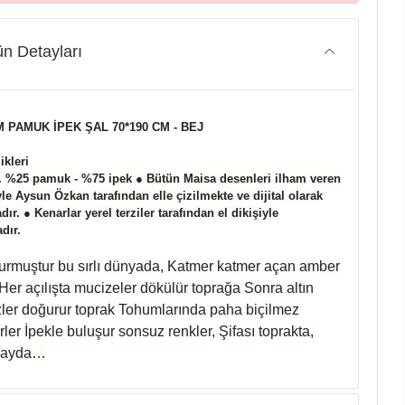
n Detayları
M PAMUK İPEK ŞAL 70*190 CM - BEJ
ikleri
. %25 pamuk - %75 ipek ● Bütün Maisa desenleri ilham veren
yle Aysun Özkan tarafından elle çizilmekte ve dijital olarak
ır. ● Kenarlar yerel terziler tarafından el dikişiyle
dır.
rmuştur bu sırlı dünyada, Katmer katmer açan amber
 Her açılışta mucizeler dökülür toprağa Sonra altın
lizler doğurur toprak Tohumlarında paha biçilmez
er İpekle buluşur sonsuz renkler, Şifası toprakta,
, ayda…