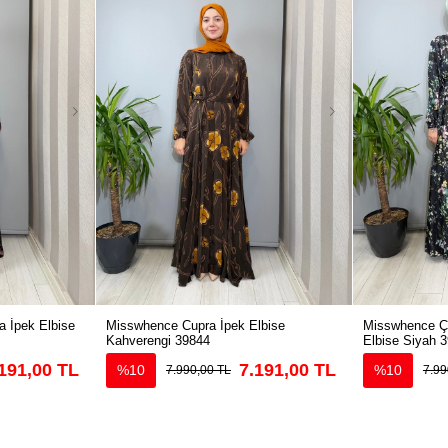
 İpek Elbise
Misswhence Cupra İpek Elbise
Misswhence Çi
Kahverengi 39844
Elbise Siyah 
191,00 TL
7.191,00 TL
%10
%10
7.990,00 TL
7.99