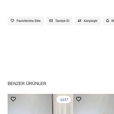
Favorilerime Ekle
Tavsiye Et
Karşılaştır
M
BENZER ÜRÜNLER
17