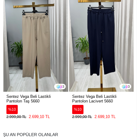
3
3
Sentez Vega Beli Lastikli
Sentez Vega Beli Lastikli
Pantolon Taş 5660
Pantolon Lacivert 5660
%10
%10
2.699,10 TL
2.699,10 TL
2.999,00 TL
2.999,00 TL
ŞU AN POPÜLER OLANLAR