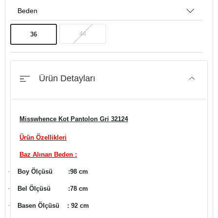
Beden
44
36
Ürün Detayları
Misswhence Kot Pantolon Gri 32124
Ürün Özellikleri
Baz Alınan Beden :
·
Boy Ölçüsü
:98 cm
·
Bel Ölçüsü
:78 cm
·
Basen Ölçüsü
: 92 cm