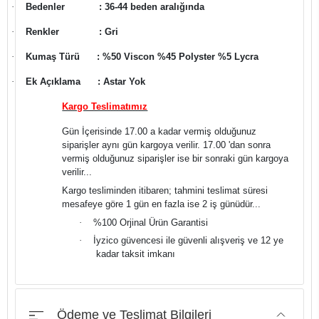
·
Bedenler
: 36-44 beden aralığında
·
Renkler
: Gri
·
Kumaş Türü
: %50 Viscon %45 Polyster %5 Lycra
·
Ek Açıklama
: Astar Yok
Kargo Teslimatımız
Gün İçerisinde 17.00 a kadar vermiş olduğunuz
siparişler aynı gün kargoya verilir. 17.00 'dan sonra
vermiş olduğunuz siparişler ise bir sonraki gün kargoya
verilir...
Kargo tesliminden itibaren; tahmini teslimat süresi
mesafeye göre 1 gün en fazla ise 2 iş günüdür...
·
%100 Orjinal Ürün Garantisi
·
İyzico güvencesi ile güvenli alışveriş ve 12 ye
kadar taksit imkanı
Ödeme ve Teslimat Bilgileri