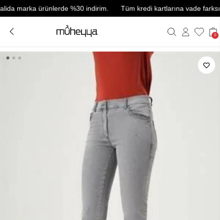
a marka ürünlerde %30 indirim.
Tüm kredi kartlarına vade farksız 3 t
0