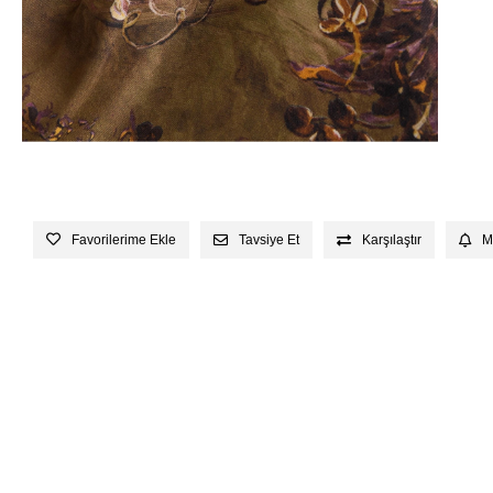
Favorilerime Ekle
Tavsiye Et
Karşılaştır
M