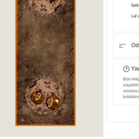
İpek
Lal 
Öde
Yar
Bize ilet
ulaşabilir
sorulara 
bulabilirs