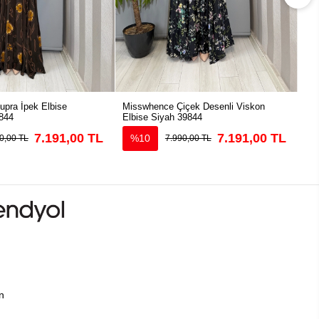
pra İpek Elbise
Misswhence Çiçek Desenli Viskon
Mis
844
Elbise Siyah 39844
39
7.191,00 TL
7.191,00 TL
%10
0,00 TL
7.990,00 TL
ın