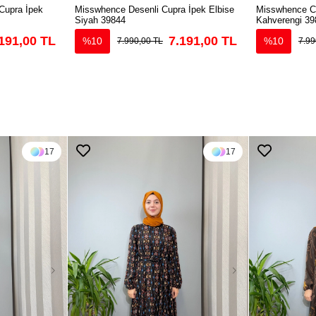
Cupra İpek
Misswhence Desenli Cupra İpek Elbise
Misswhence Cu
Siyah 39844
Kahverengi 39
191,00 TL
7.191,00 TL
%10
%10
7.990,00 TL
7.99
17
17