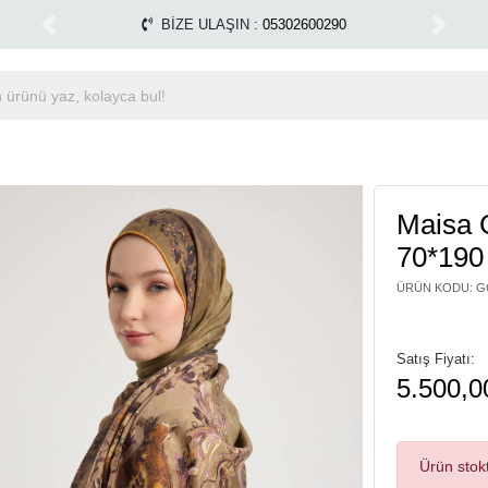
Tüm Alışverişlerinizde Kargo Ücretsiz!
Miss Dalida ma
1500 TL ÜZERİ ÜCRETSİZ KARGO
Previous
Next
Maisa
70*190
ÜRÜN KODU
:
G
Satış Fiyatı:
5.500,0
Ürün stok