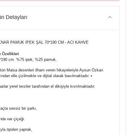
n Detayları
KNAR PAMUK İPEK ŞAL 70*190 CM - ACI KAHVE
 Özellikleri
70*190 cm. %75 ipek, %25 pamuk.
Bütün Maisa desenleri ilham veren hikayeleriyle Aysun Özkan
fından elle çizilmekte ve dijital olarak basılmaktadır. •
enarlar yerel terziler tarafından el dikişiyle kıvrılmaktadır.
çta sessiz bir şarkı,
nda nar çiçeği.
ıyla öpülen yaprak,