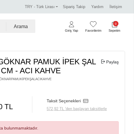
rka ürünlerde %30 indirim.
Tüm kredi kartlarına vade fa
TRY - Türk Lirası
Sipariş Takip
Yardım
İletişim
0
Arama
Giriş Yap
Favorilerim
Sepetim
 GÖKNAR PAMUK İPEK ŞAL
Paylaş
 CM - ACI KAHVE
ÖKNARPAMUKİPEKŞALACIKAHVE
Taksit Seçenekleri
0 TL
572,92 TL 'den başlayan taksitlerle
ta bulunmamaktadır.