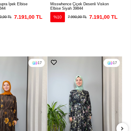
pra İpek Elbise
Misswhence Çiçek Desenli Viskon
Mis
844
Elbise Siyah 39844
39
7.191,00 TL
7.191,00 TL
%10
0,00 TL
7.990,00 TL
17
17