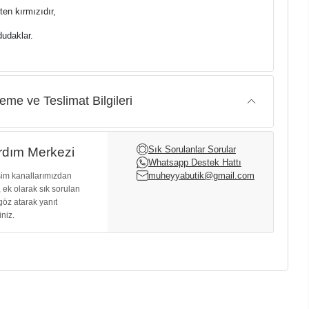
ten kırmızıdır,
dudaklar.
me ve Teslimat Bilgileri
Sık Sorulanlar Sorular
dım Merkezi
Whatsapp Destek Hattı
muheyyabutik@gmail.com
işim kanallarımızdan
, ek olarak sık sorulan
göz atarak yanıt
iniz.