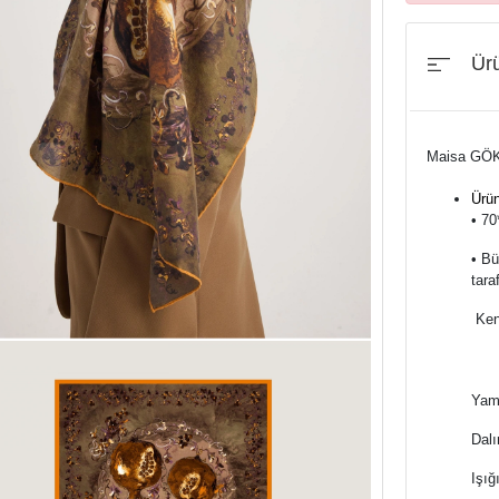
Ürü
Maisa GÖ
Ürün
•⁠ ⁠
•⁠ ⁠
tara
⁠ ⁠K
Yama
Dalı
Işığ