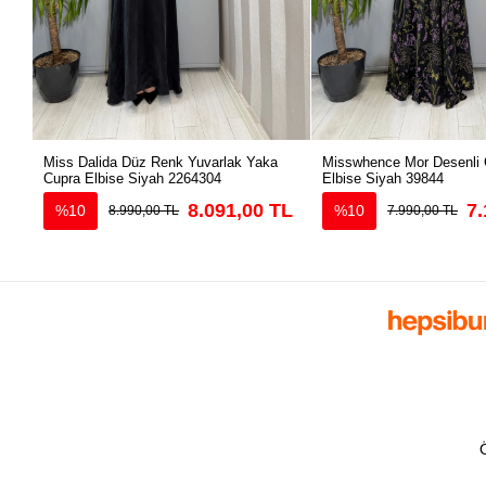
Miss Dalida Düz Renk Yuvarlak Yaka
Misswhence Mor Desenli 
Cupra Elbise Siyah 2264304
Elbise Siyah 39844
8.091,00 TL
7.
%10
%10
8.990,00 TL
7.990,00 TL
Ö