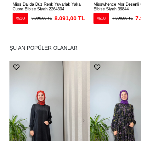
Miss Dalida Düz Renk Yuvarlak Yaka
Misswhence Mor Desenli 
Cupra Elbise Siyah 2264304
Elbise Siyah 39844
8.091,00 TL
7.
%10
%10
8.990,00 TL
7.990,00 TL
ŞU AN POPÜLER OLANLAR