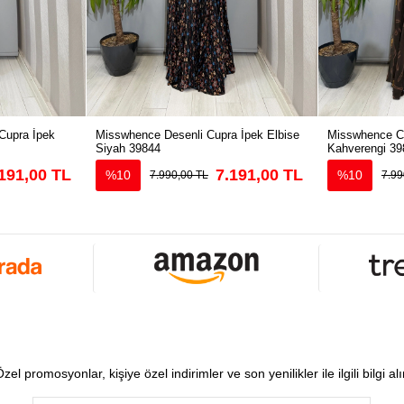
Cupra İpek
Misswhence Desenli Cupra İpek Elbise
Misswhence Cu
Siyah 39844
Kahverengi 39
191,00 TL
7.191,00 TL
%10
%10
7.990,00 TL
7.99
zel promosyonlar, kişiye özel indirimler ve son yenilikler ile ilgili bilgi al