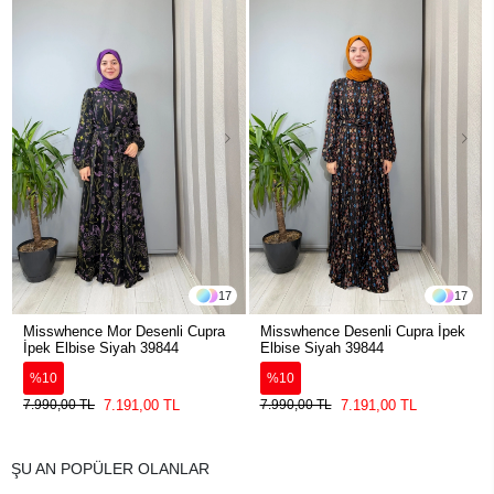
17
17
Misswhence Mor Desenli Cupra
Misswhence Desenli Cupra İpek
İpek Elbise Siyah 39844
Elbise Siyah 39844
%10
%10
7.191,00 TL
7.191,00 TL
7.990,00 TL
7.990,00 TL
ŞU AN POPÜLER OLANLAR