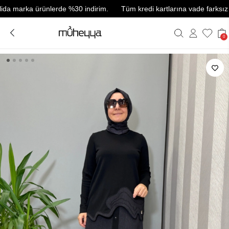
arka ürünlerde %30 indirim.
Tüm kredi kartlarına vade farksız 3 taks
0