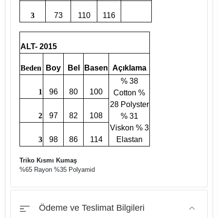
3
73
110
116
ALT- 2015
Beden
Boy
Bel
Basen
Açıklama
% 38
1
96
80
100
Cotton %
28 Polyster
2
97
82
108
% 31
Viskon % 3
3
98
86
114
Elastan
Triko Kısmı Kumaş
%65 Rayon %35 Polyamid
Ödeme ve Teslimat Bilgileri