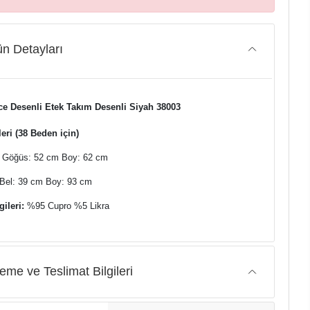
n Detayları
e Desenli Etek Takım Desenli Siyah 38003
eri (38 Beden için)
Göğüs: 52 cm Boy: 62 cm
Bel: 39 cm Boy: 93 cm
ileri:
%95 Cupro %5 Likra
me ve Teslimat Bilgileri