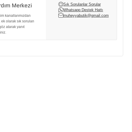
Sık Sorulanlar Sorular
dım Merkezi
Whatsapp Destek Hattı
muheyyabutik@gmail.com
işim kanallarımızdan
, ek olarak sık sorulan
göz atarak yanıt
iniz.