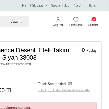
Miss Dalida marka ürünlerde %30 indirim.
Tüm kredi k
TRY - Türk Lirası
Sipariş Takip
Yardım
İletişim
0
Arama
Giriş Yap
Favorilerim
Sepetim
ence Desenli Etek Takım
Paylaş
i Siyah 38003
ISSWHENCE38003DSIYAH
Taksit Seçenekleri
00 TL
1.163,02 TL 'den başlayan taksitlerle
ta bulunmamaktadır.