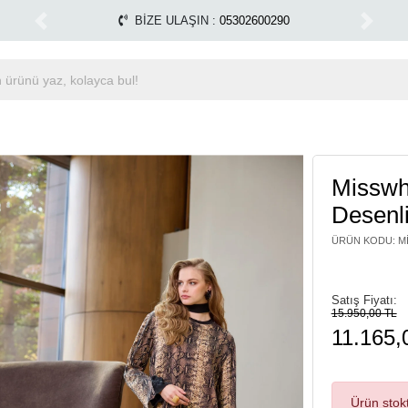
mamaktadır.
Tüm Alışverişlerinizde Kargo Ücretsiz!
1500 TL ÜZERİ ÜCRETSİZ KARGO
Previous
Next
Misswh
Desenl
ÜRÜN KODU
:
M
Satış Fiyatı:
15.950,00 TL
11.165,
Ürün stok