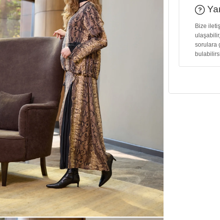
Yar
Bize ilet
ulaşabilir
sorulara 
bulabilirs