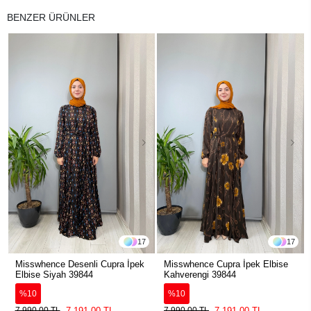
BENZER ÜRÜNLER
17
17
Misswhence Desenli Cupra İpek
Misswhence Cupra İpek Elbise
Elbise Siyah 39844
Kahverengi 39844
%10
%10
7.191,00 TL
7.191,00 TL
7.990,00 TL
7.990,00 TL