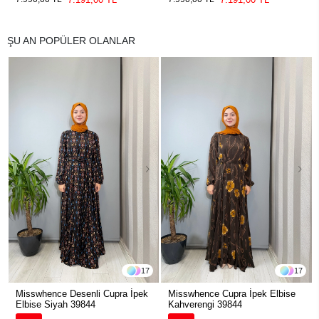
ŞU AN POPÜLER OLANLAR
17
17
Misswhence Desenli Cupra İpek
Misswhence Cupra İpek Elbise
Elbise Siyah 39844
Kahverengi 39844