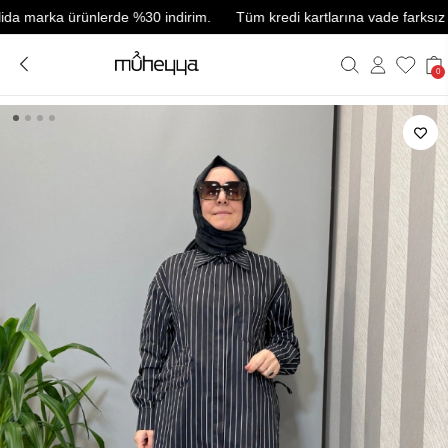
arka ürünlerde %30 indirim.
Tüm kredi kartlarına vade farksız 3 taks
0