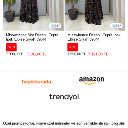
17
17
Misswhence Mor Desenli Cupra
Misswhence Desenli Cupra İpek
İpek Elbise Siyah 39844
Elbise Siyah 39844
%10
%10
7.191,00 TL
7.191,00 TL
7.990,00 TL
7.990,00 TL
Özel promosyonlar, kişiye özel indirimler ve son yenilikler ile ilgili bilgi alın