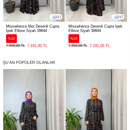
17
17
Misswhence Mor Desenli Cupra
Misswhence Desenli Cupra İpek
İpek Elbise Siyah 39844
Elbise Siyah 39844
%10
%10
7.191,00 TL
7.191,00 TL
7.990,00 TL
7.990,00 TL
ŞU AN POPÜLER OLANLAR