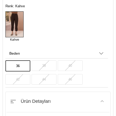
Renk: Kahve
Kahve
Beden
38
40
36
42
44
46
Ürün Detayları