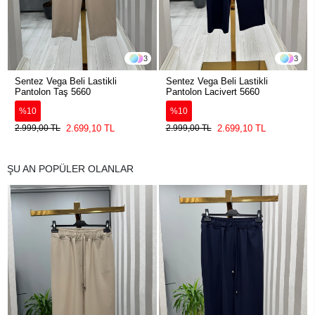
3
3
Sentez Vega Beli Lastikli
Sentez Vega Beli Lastikli
Pantolon Taş 5660
Pantolon Lacivert 5660
%10
%10
2.699,10 TL
2.699,10 TL
2.999,00 TL
2.999,00 TL
ŞU AN POPÜLER OLANLAR