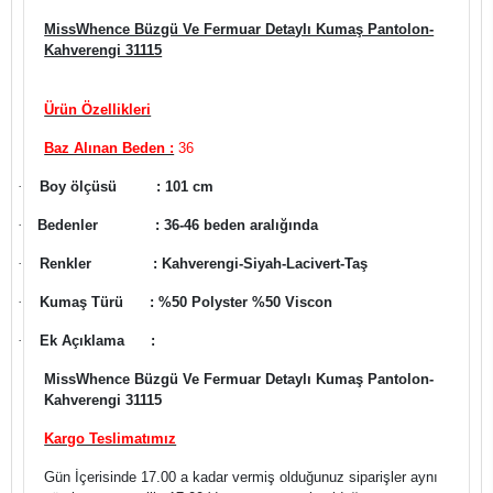
MissWhence Büzgü Ve Fermuar Detaylı Kumaş Pantolon-
Kahverengi 31115
Ürün Özellikleri
Baz Alınan Beden :
36
·
Boy ölçüsü
: 101 cm
·
Bedenler : 36-46 beden aralığında
·
Renkler
: Kahverengi-Siyah-Lacivert-Taş
·
Kumaş Türü
: %50 Polyster %50 Viscon
·
Ek Açıklama
:
MissWhence Büzgü Ve Fermuar Detaylı Kumaş Pantolon-
Kahverengi 31115
Kargo Teslimatımız
Gün İçerisinde 17.00 a kadar vermiş olduğunuz siparişler aynı