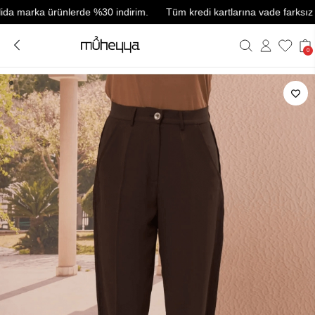
arka ürünlerde %30 indirim.
Tüm kredi kartlarına vade farksız 3 taks
0