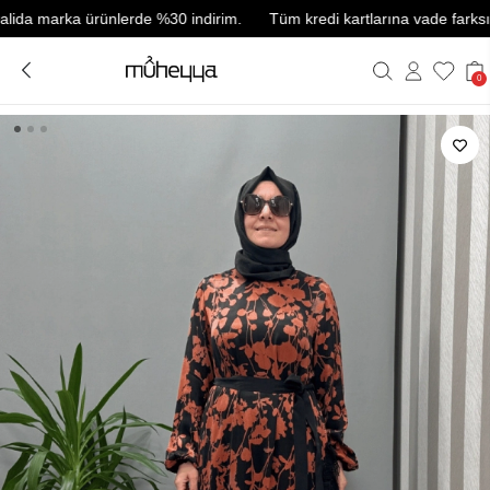
 marka ürünlerde %30 indirim.
Tüm kredi kartlarına vade farksız 3 tak
0