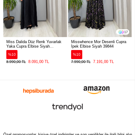
17
Miss Dalida Düz Renk Yuvarlak
Misswhence Mor Desenli Cupra
Yaka Cupra Elbise Siyah
İpek Elbise Siyah 39844
2264304
%10
%10
8.091,00 TL
7.191,00 TL
8.990,00 TL
7.990,00 TL
Özel promosyonlar, kişiye özel indirimler ve son yenilikler ile ilgili bilgi alın