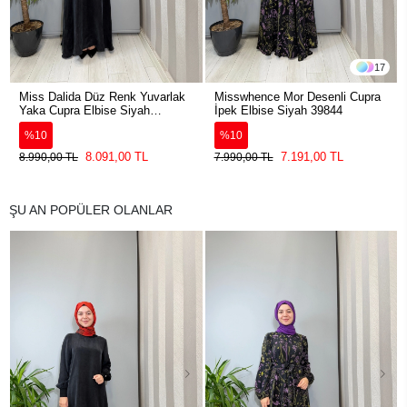
17
Miss Dalida Düz Renk Yuvarlak
Misswhence Mor Desenli Cupra
Yaka Cupra Elbise Siyah
İpek Elbise Siyah 39844
2264304
%10
%10
8.091,00 TL
7.191,00 TL
8.990,00 TL
7.990,00 TL
ŞU AN POPÜLER OLANLAR