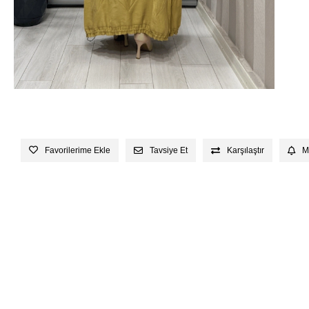
Favorilerime Ekle
Tavsiye Et
Karşılaştır
M