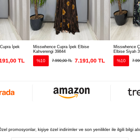
 Cupra İpek
Misswhence Cupra İpek Elbise
Misswhence Çi
Kahverengi 39844
Elbise Siyah 
191,00 TL
7.191,00 TL
%10
%10
7.990,00 TL
7.99
zel promosyonlar, kişiye özel indirimler ve son yenilikler ile ilgili bilgi al