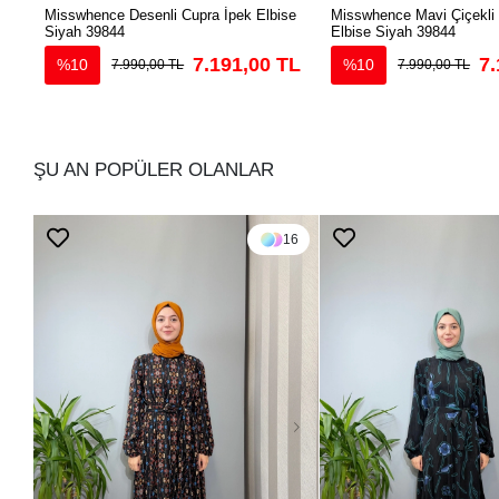
Misswhence Desenli Cupra İpek Elbise
Misswhence Mavi Çiçekli
Siyah 39844
Elbise Siyah 39844
7.191,00 TL
7.
%10
%10
7.990,00 TL
7.990,00 TL
ŞU AN POPÜLER OLANLAR
16