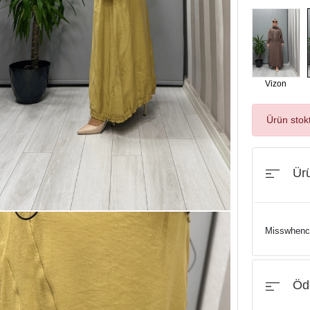
Vizon
Ürün stok
Ürü
Misswhence
Öde