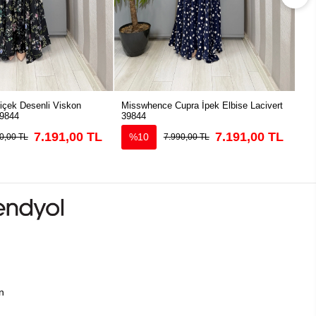
çek Desenli Viskon
Misswhence Cupra İpek Elbise Lacivert
Mis
39844
39844
Elb
7.191,00 TL
7.191,00 TL
%10
0,00 TL
7.990,00 TL
ın