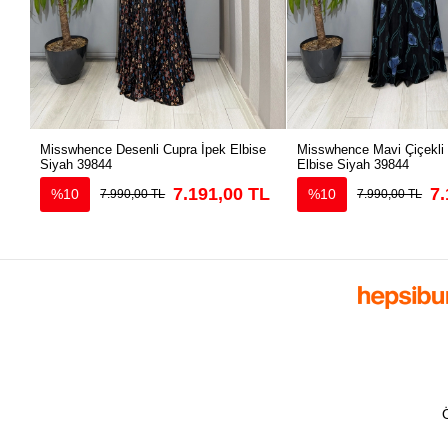
Misswhence Desenli Cupra İpek Elbise
Misswhence Mavi Çiçekli
Siyah 39844
Elbise Siyah 39844
7.191,00 TL
7.
%10
%10
7.990,00 TL
7.990,00 TL
Ö