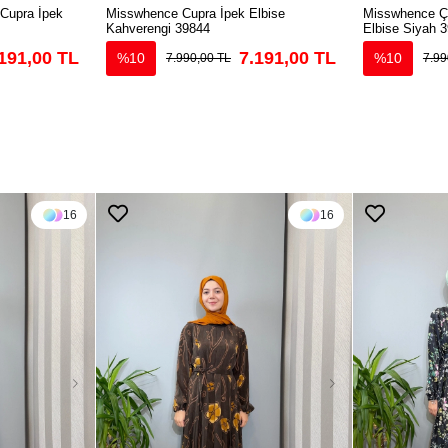
 Cupra İpek
Misswhence Cupra İpek Elbise
Misswhence Çi
Kahverengi 39844
Elbise Siyah 
191,00 TL
7.191,00 TL
%10
%10
7.990,00 TL
7.99
16
16