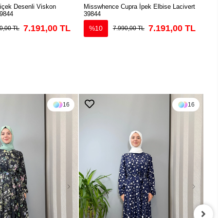
çek Desenli Viskon
Misswhence Cupra İpek Elbise Lacivert
Mis
39844
39844
Elb
7.191,00 TL
7.191,00 TL
%10
0,00 TL
7.990,00 TL
16
16