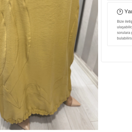
Yar
Bize ilet
ulaşabilir
sorulara 
bulabilirs