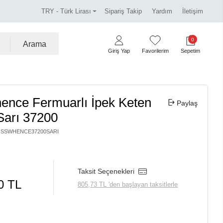
Miss Dalida marka ürünlerde %30 indirim.
Tüm kre
TRY - Türk Lirası
Sipariş Takip
Yardım
İletişim
0
Arama
Giriş Yap
Favorilerim
Sepetim
ence Fermuarlı İpek Keten
Paylaş
Sarı 37200
ISSWHENCE37200SARI
Taksit Seçenekleri
0 TL
805,73 TL 'den başlayan taksitlerle