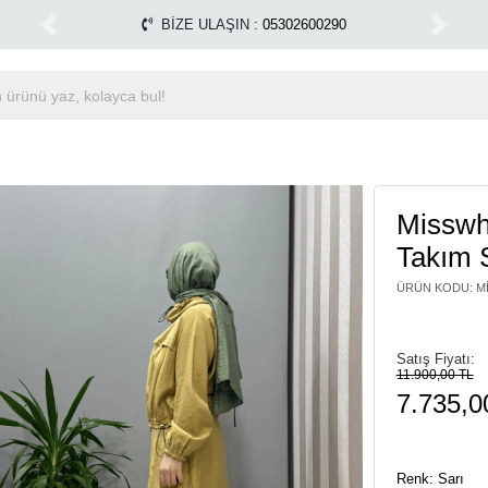
pılmamaktadır.
Tüm Alışverişlerinizde Kargo Ücretsiz!
1500 TL ÜZERİ ÜCRETSİZ KARGO
Previous
Next
Misswh
Takım 
ÜRÜN KODU
:
M
Satış Fiyatı:
11.900,00 TL
7.735,0
Renk: Sarı