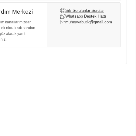
Sık Sorulanlar Sorular
dım Merkezi
Whatsapp Destek Hattı
muheyyabutik@gmail.com
işim kanallarımızdan
, ek olarak sık sorulan
göz atarak yanıt
iniz.