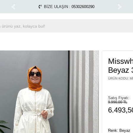
Tüm Alışverişlerinizde Kargo Ücretsiz!
Miss Dalida m
1500 TL ÜZERİ ÜCRETSİZ KARGO
Previous
Next
Misswh
Beyaz 
ÜRÜN KODU
:
M
Satış Fiyatı:
9.990,00 TL
6.493,5
Renk: Beyaz