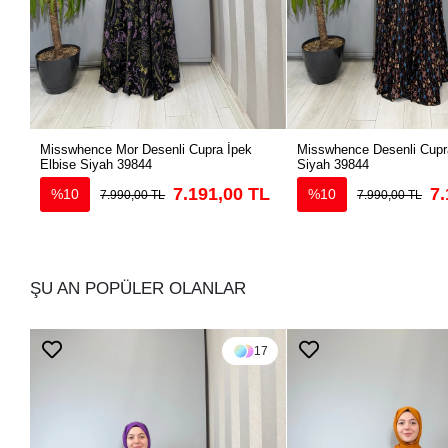
Misswhence Mor Desenli Cupra İpek
Misswhence Desenli Cupra
Elbise Siyah 39844
Siyah 39844
7.191,00 TL
7.
%10
%10
7.990,00 TL
7.990,00 TL
ŞU AN POPÜLER OLANLAR
17