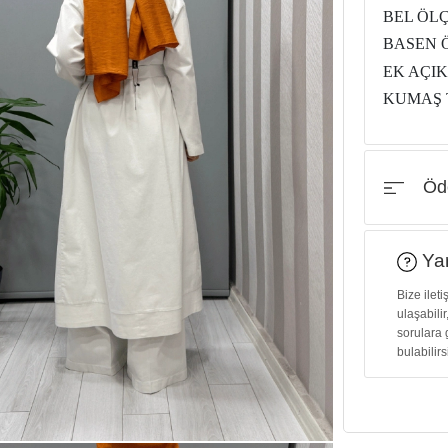
BEL ÖLÇ
BASEN Ö
EK AÇIK
KUMAŞ 
Öde
Yar
Bize ilet
ulaşabilir
sorulara 
bulabilirs