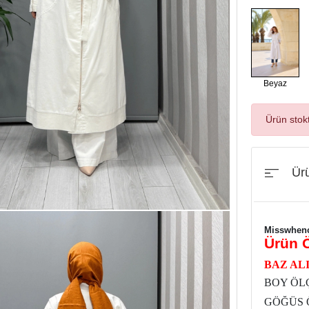
Beyaz
Ürün stok
Ürü
Misswhenc
Ürün Ö
BAZ ALI
BOY ÖLÇ
GÖĞÜS Ö