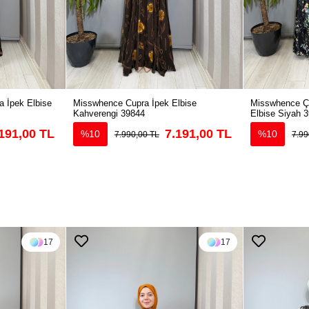
 İpek Elbise
Misswhence Cupra İpek Elbise
Misswhence Çi
Kahverengi 39844
Elbise Siyah 
191,00 TL
7.191,00 TL
%10
%10
7.990,00 TL
7.99
17
17