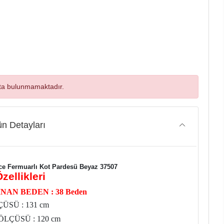
ta bulunmamaktadır.
n Detayları
e Fermuarlı Kot Pardesü Beyaz 37507
zellikleri
NAN BEDEN : 38 Beden
ÜSÜ : 131 cm
LÇÜSÜ : 120 cm