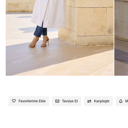
Favorilerime Ekle
Tavsiye Et
Karşılaştır
M