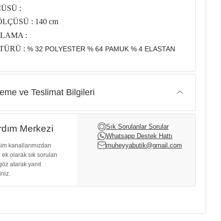
ÜSÜ :
LÇÜSÜ : 140 cm
LAMA :
TÜRÜ :
% 32 POLYESTER % 64 PAMUK % 4 ELASTAN
me ve Teslimat Bilgileri
Sık Sorulanlar Sorular
dım Merkezi
Whatsapp Destek Hattı
muheyyabutik@gmail.com
işim kanallarımızdan
, ek olarak sık sorulan
göz atarak yanıt
iniz.