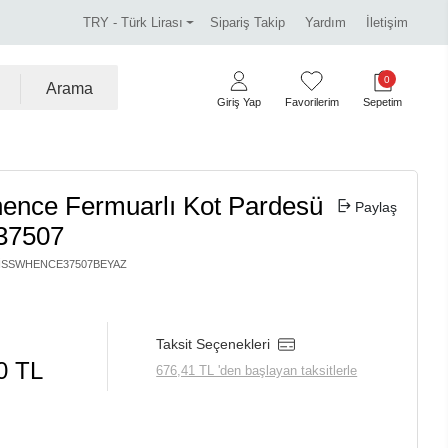
arka ürünlerde %30 indirim.
Tüm kredi kartlarına vade 
TRY - Türk Lirası
Sipariş Takip
Yardım
İletişim
0
Arama
Giriş Yap
Favorilerim
Sepetim
ence Fermuarlı Kot Pardesü
Paylaş
37507
ISSWHENCE37507BEYAZ
Taksit Seçenekleri
0 TL
676,41 TL 'den başlayan taksitlerle