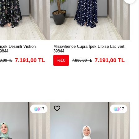
çek Desenli Viskon
Misswhence Cupra İpek Elbise Lacivert
Mis
39844
39844
Elb
7.191,00 TL
7.191,00 TL
%10
0,00 TL
7.990,00 TL
17
17