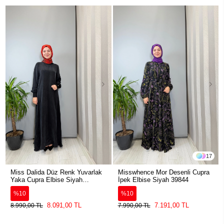
17
Miss Dalida Düz Renk Yuvarlak
Misswhence Mor Desenli Cupra
Yaka Cupra Elbise Siyah
İpek Elbise Siyah 39844
2264304
%10
%10
8.091,00 TL
7.191,00 TL
8.990,00 TL
7.990,00 TL