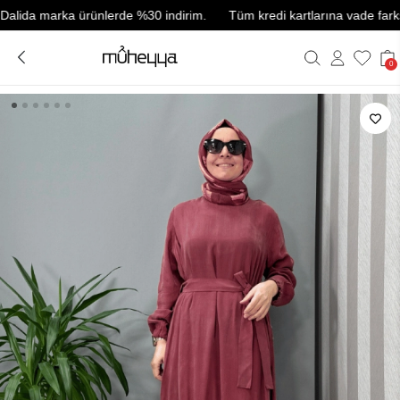
a marka ürünlerde %30 indirim.
Tüm kredi kartlarına vade farksız 3 t
0