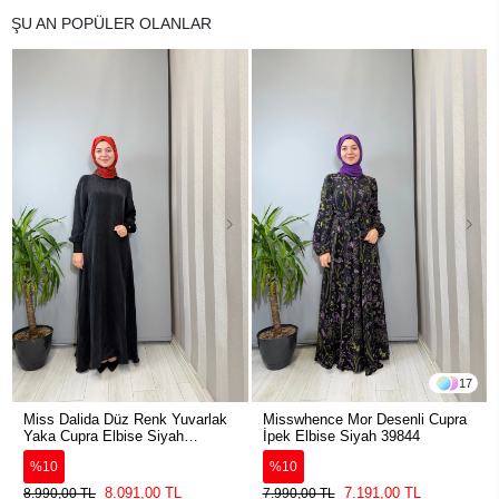
ŞU AN POPÜLER OLANLAR
17
Miss Dalida Düz Renk Yuvarlak
Misswhence Mor Desenli Cupra
Yaka Cupra Elbise Siyah
İpek Elbise Siyah 39844
2264304
%10
%10
8.091,00 TL
7.191,00 TL
8.990,00 TL
7.990,00 TL