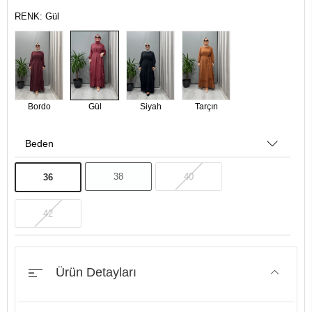
RENK: Gül
Bordo
Gül
Siyah
Tarçın
Beden
38
40
36
42
Ürün Detayları