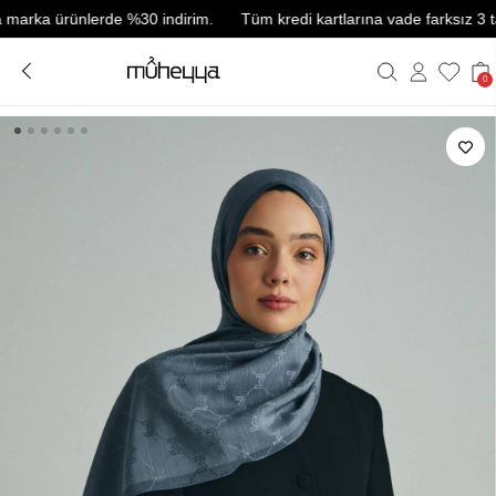
ka ürünlerde %30 indirim.
Tüm kredi kartlarına vade farksız 3 taksit.
0