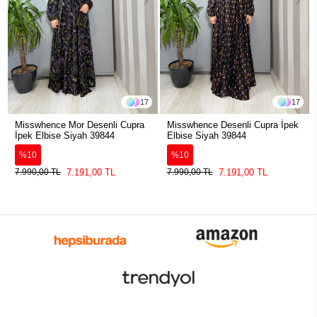
17
17
Misswhence Mor Desenli Cupra
Misswhence Desenli Cupra İpek
İpek Elbise Siyah 39844
Elbise Siyah 39844
%10
%10
7.191,00 TL
7.191,00 TL
7.990,00 TL
7.990,00 TL