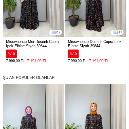
17
17
Misswhence Mor Desenli Cupra
Misswhence Desenli Cupra İpek
İpek Elbise Siyah 39844
Elbise Siyah 39844
%10
%10
7.191,00 TL
7.191,00 TL
7.990,00 TL
7.990,00 TL
ŞU AN POPÜLER OLANLAR