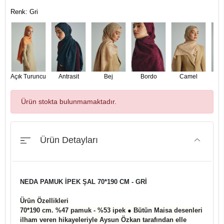
Renk: Gri
Açık Turuncu
Antrasit
Bej
Bordo
Camel
D
Ürün stokta bulunmamaktadır.
Ürün Detayları
NEDA PAMUK İPEK ŞAL 70*190 CM - GRİ
Ürün Özellikleri
70*190 cm. %47 pamuk - %53 ipek ● Bütün Maisa desenleri
ilham veren hikayeleriyle Aysun Özkan tarafından elle