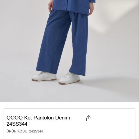
QOOQ Kot Pantolon Denim
24SS344
ÜRÜN KODU
:
24SS344