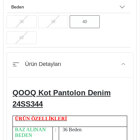
Beden
36
38
40
42
Ürün Detayları
QOOQ Kot Pantolon Denim
24SS344
ÜRÜN ÖZELLİKLERİ
BAZ ALINAN
:
36 Beden
BEDEN