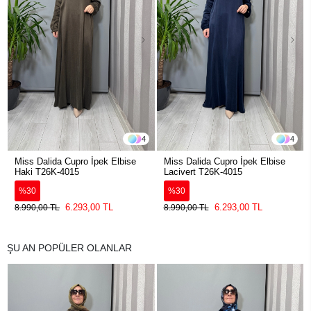
4
4
Miss Dalida Cupro İpek Elbise
Miss Dalida Cupro İpek Elbise
Haki T26K-4015
Lacivert T26K-4015
%30
%30
6.293,00 TL
6.293,00 TL
8.990,00 TL
8.990,00 TL
ŞU AN POPÜLER OLANLAR