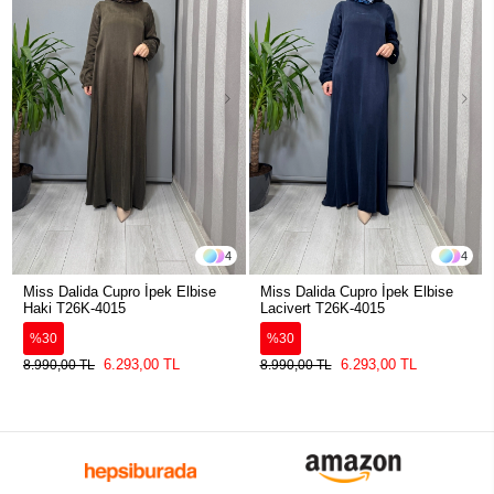
4
4
Miss Dalida Cupro İpek Elbise
Miss Dalida Cupro İpek Elbise
Haki T26K-4015
Lacivert T26K-4015
%30
%30
6.293,00 TL
6.293,00 TL
8.990,00 TL
8.990,00 TL