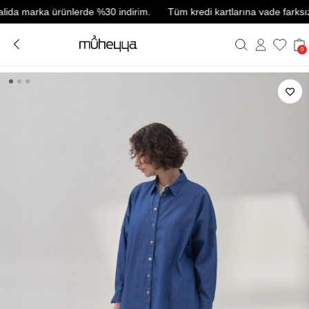
 marka ürünlerde %30 indirim.
Tüm kredi kartlarına vade farksız 3 ta
0