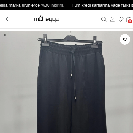
 marka ürünlerde %30 indirim.
Tüm kredi kartlarına vade farksız 3 tak
0