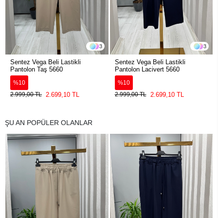
3
3
Sentez Vega Beli Lastikli
Sentez Vega Beli Lastikli
Pantolon Taş 5660
Pantolon Lacivert 5660
%10
%10
2.699,10 TL
2.699,10 TL
2.999,00 TL
2.999,00 TL
ŞU AN POPÜLER OLANLAR