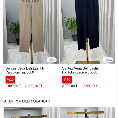
3
3
Sentez Vega Beli Lastikli
Sentez Vega Beli Lastikli
Pantolon Taş 5660
Pantolon Lacivert 5660
%10
%10
2.699,10 TL
2.699,10 TL
2.999,00 TL
2.999,00 TL
ŞU AN POPÜLER OLANLAR