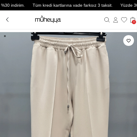
indirim.
Tüm kredi kartlarına vade farksız 3 taksit.
Yüzde 30 ve ü
0