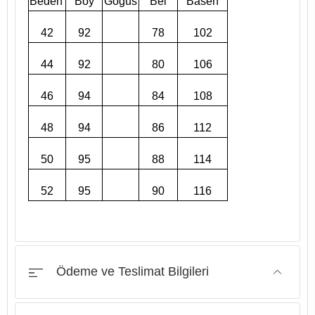
Beden
Boy
Göğüs
Bel
Basen
42
92
78
102
44
92
80
106
46
94
84
108
48
94
86
112
50
95
88
114
52
95
90
116
Ödeme ve Teslimat Bilgileri