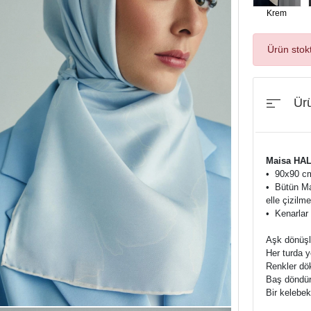
Krem
Ürün stok
Ürü
Maisa HAL
•⁠ ⁠90x90 c
•⁠ ⁠Bütün M
elle çizilme
•⁠ ⁠Kenarlar
Aşk dönüşle
Her turda ye
Renkler dö
Baş döndürü
Bir kelebek 