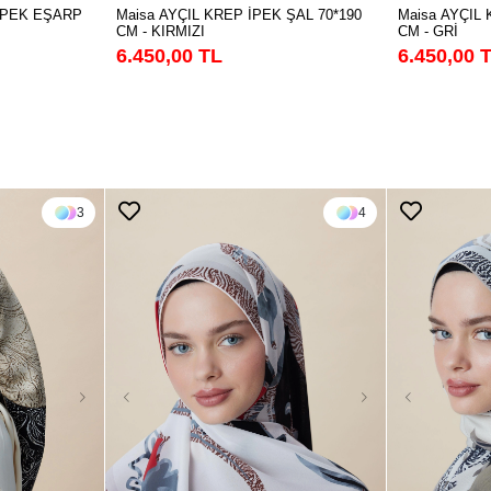
Maisa AYÇIL KREP İPEK ŞAL 70*190
Maisa AYÇIL 
İPEK EŞARP
CM - KIRMIZI
CM - GRİ
6.450,00 TL
6.450,00 
3
4