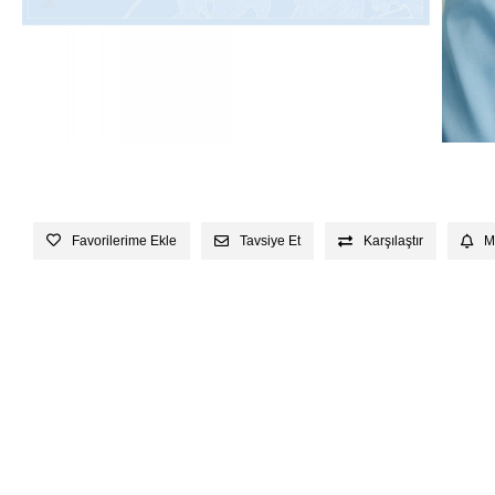
Favorilerime Ekle
Tavsiye Et
Karşılaştır
M