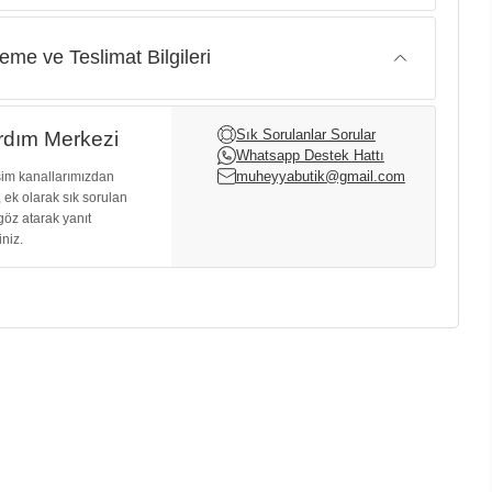
me ve Teslimat Bilgileri
Sık Sorulanlar Sorular
dım Merkezi
Whatsapp Destek Hattı
muheyyabutik@gmail.com
işim kanallarımızdan
, ek olarak sık sorulan
göz atarak yanıt
iniz.