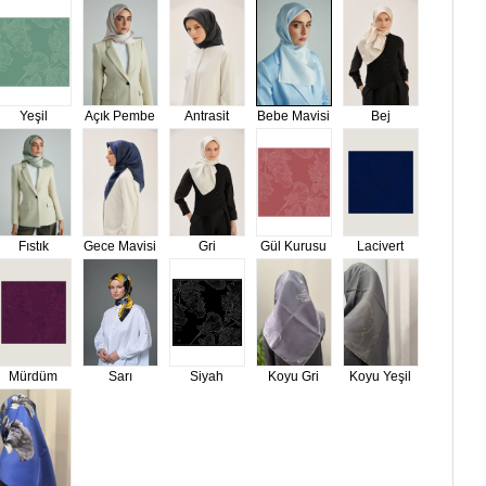
Yeşil
Açık Pembe
Antrasit
Bebe Mavisi
Bej
Fıstık
Gece Mavisi
Gri
Gül Kurusu
Lacivert
Mürdüm
Sarı
Siyah
Koyu Gri
Koyu Yeşil