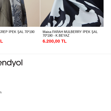
KREP İPEK ŞAL 70*190
Maisa FARAH MULBERRY İPEK ŞAL
Ma
70*190 - K.BEYAZ
90
TL
6.200,00 TL
4.
ın