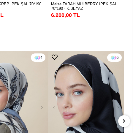
KREP İPEK ŞAL 70*190
Maisa FARAH MULBERRY İPEK ŞAL
Ma
70*190 - K.BEYAZ
90
TL
6.200,00 TL
4.
4
5