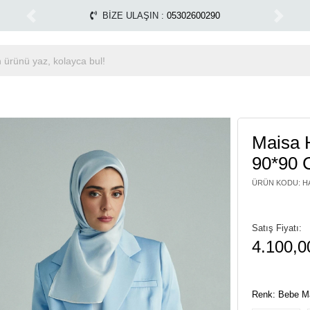
m Alışverişlerinizde Kargo Ücretsiz!
Miss Dalida marka
1500 TL ÜZERİ ÜCRETSİZ KARGO
Previous
Next
Maisa 
90*90 
ÜRÜN KODU
:
H
Satış Fiyatı:
4.100,0
Renk: Bebe Ma