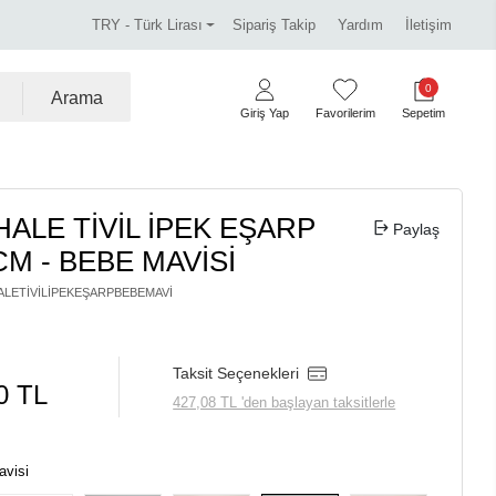
 ürünlerde %30 indirim.
Tüm kredi kartlarına vade fark
TRY - Türk Lirası
Sipariş Takip
Yardım
İletişim
0
Arama
Giriş Yap
Favorilerim
Sepetim
HALE TİVİL İPEK EŞARP
Paylaş
CM - BEBE MAVİSİ
ALETIVILİPEKEŞARPBEBEMAVI
Taksit Seçenekleri
0 TL
427,08 TL 'den başlayan taksitlerle
visi