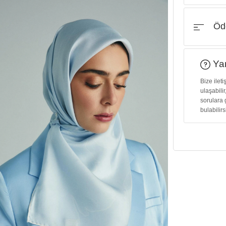
Öde
Yar
Bize ilet
ulaşabilir
sorulara 
bulabilirs