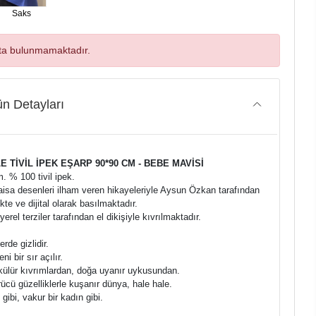
Saks
ta bulunmamaktadır.
n Detayları
E TİVİL İPEK EŞARP 90*90 CM - BEBE MAVİSİ
m. % 100 tivil ipek.
aisa desenleri ilham veren hikayeleriyle Aysun Özkan tarafından
kte ve dijital olarak basılmaktadır.
 yerel terziler tarafından el dikişiyle kıvrılmaktadır.
rde gizlidir.
ni bir sır açılır.
külür kıvrımlardan, doğa uyanır uykusundan.
cü güzelliklerle kuşanır dünya, hale hale.
gibi, vakur bir kadın gibi.