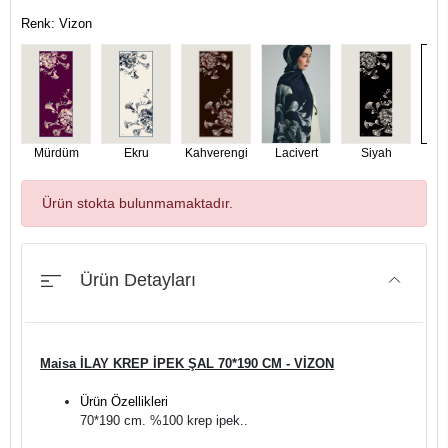
Renk: Vizon
Mürdüm
Ekru
Kahverengi
Lacivert
Siyah
V
Ürün stokta bulunmamaktadır.
Ürün Detayları
Maisa İLAY KREP İPEK ŞAL 70*190 CM - VİZON
Ürün Özellikleri
70*190 cm. %100 krep ipek..