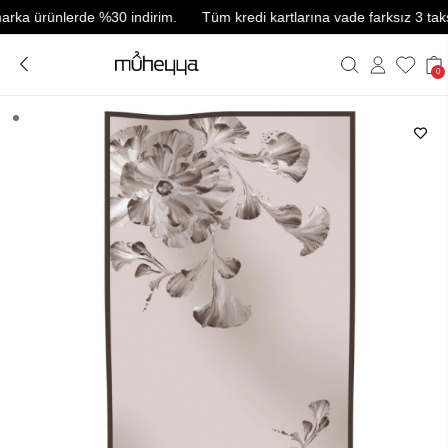
a ürünlerde %30 indirim.
Tüm kredi kartlarına vade farksız 3 taksit.
0