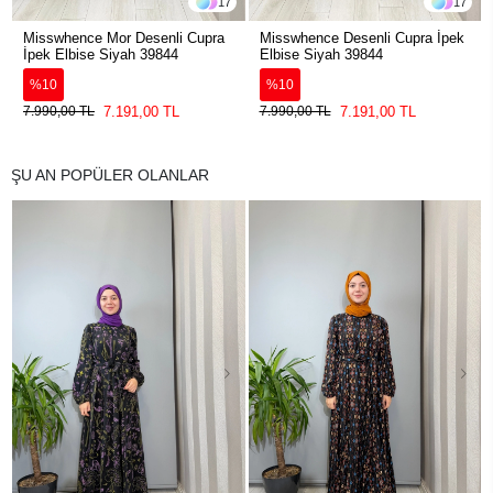
17
17
Misswhence Mor Desenli Cupra
Misswhence Desenli Cupra İpek
İpek Elbise Siyah 39844
Elbise Siyah 39844
%10
%10
7.191,00 TL
7.191,00 TL
7.990,00 TL
7.990,00 TL
ŞU AN POPÜLER OLANLAR