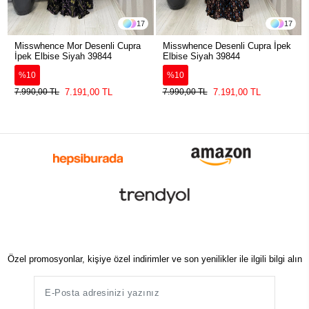
17
17
Misswhence Mor Desenli Cupra
Misswhence Desenli Cupra İpek
İpek Elbise Siyah 39844
Elbise Siyah 39844
%10
%10
7.191,00 TL
7.191,00 TL
7.990,00 TL
7.990,00 TL
Özel promosyonlar, kişiye özel indirimler ve son yenilikler ile ilgili bilgi alın