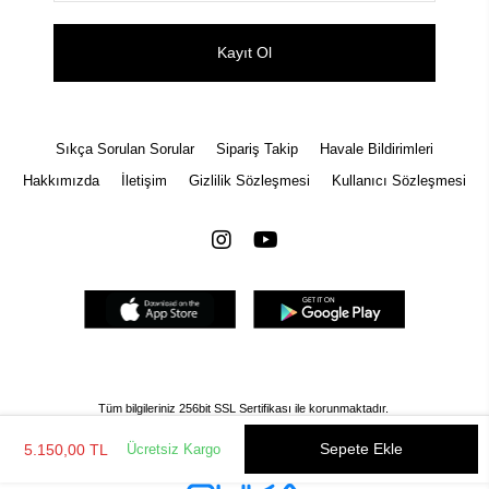
Kayıt Ol
Sıkça Sorulan Sorular
Sipariş Takip
Havale Bildirimleri
Hakkımızda
İletişim
Gizlilik Sözleşmesi
Kullanıcı Sözleşmesi
Tüm bilgileriniz 256bit SSL Sertifikası ile korunmaktadır.
© 2022
Tüm Hakları Saklıdır
Gizlilik Politikası
İptal ve İade Şartları
Sepete Ekle
5.150,00 TL
Ücretsiz Kargo