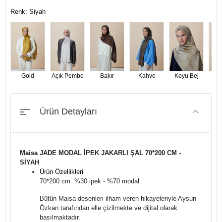
Renk: Siyah
Gold
Açık Pembe
Bakır
Kahve
Koyu Bej
Koy
Ürün Detayları
Maisa JADE MODAL İPEK JAKARLI ŞAL 70*200 CM -
SİYAH
Ürün Özellikleri
70*200 cm. %30 ipek - %70 modal.
Bütün Maisa desenleri ilham veren hikayeleriyle Aysun
Özkan tarafından elle çizilmekte ve dijital olarak
basılmaktadır.