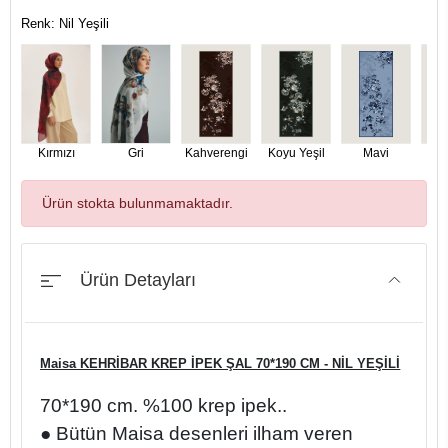
Renk: Nil Yeşili
Kırmızı
Gri
Kahverengi
Koyu Yeşil
Mavi
M
Ürün stokta bulunmamaktadır.
Ürün Detayları
Maisa KEHRİBAR KREP İPEK ŞAL 70*190 CM - NİL YEŞİLİ
70*190 cm. %100 krep ipek..
● Bütün Maisa desenleri ilham veren