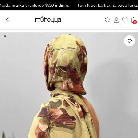
a marka ürünlerde %30 indirim.
Tüm kredi kartlarına vade farksız 3 t
0