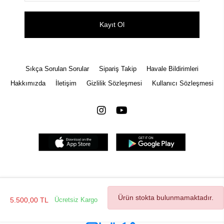
Kayıt Ol
Sıkça Sorulan Sorular
Sipariş Takip
Havale Bildirimleri
Hakkımızda
İletişim
Gizlilik Sözleşmesi
Kullanıcı Sözleşmesi
Tüm bilgileriniz 256bit SSL Sertifikası ile korunmaktadır.
© 2022
Tüm Hakları Saklıdır
Ürün stokta bulunmamaktadır.
5.500,00 TL
Ücretsiz Kargo
Gizlilik Politikası
İptal ve İade Şartları