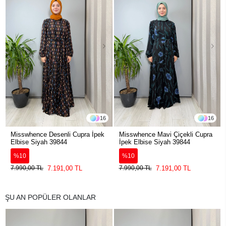
16
16
Misswhence Desenli Cupra İpek
Misswhence Mavi Çiçekli Cupra
Elbise Siyah 39844
İpek Elbise Siyah 39844
%10
%10
7.191,00 TL
7.191,00 TL
7.990,00 TL
7.990,00 TL
ŞU AN POPÜLER OLANLAR