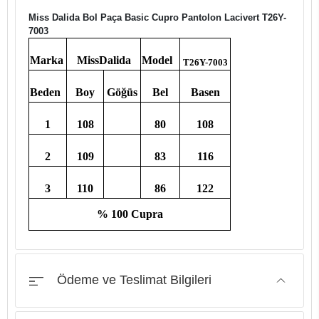
Miss Dalida Bol Paça Basic Cupro Pantolon Lacivert T26Y-
7003
Marka
MissDalida
Model
T26Y-7003
Beden
Boy
Göğüs
Bel
Basen
1
108
80
108
2
109
83
116
3
110
86
122
% 100 Cupra
Ödeme ve Teslimat Bilgileri