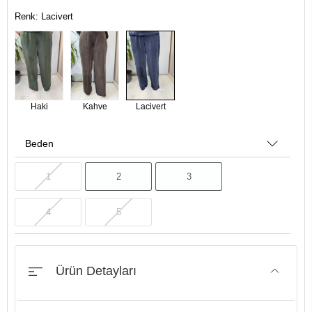
Renk: Lacivert
Haki
Kahve
Lacivert
Beden
1
2
3
4
5
Ürün Detayları