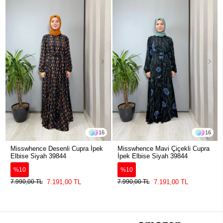
16
16
Misswhence Desenli Cupra İpek
Misswhence Mavi Çiçekli Cupra
Elbise Siyah 39844
İpek Elbise Siyah 39844
%10
%10
7.191,00 TL
7.191,00 TL
7.990,00 TL
7.990,00 TL