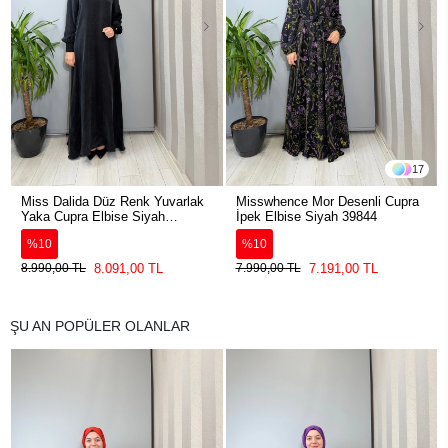
17
Miss Dalida Düz Renk Yuvarlak
Misswhence Mor Desenli Cupra
Yaka Cupra Elbise Siyah
İpek Elbise Siyah 39844
2264304
%10
%10
8.091,00 TL
7.191,00 TL
8.990,00 TL
7.990,00 TL
ŞU AN POPÜLER OLANLAR