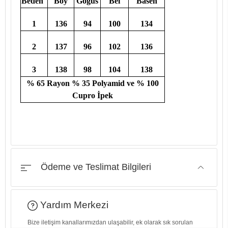
Beden
Boy
Göğüs
Bel
Basen
1
136
94
100
134
2
137
96
102
136
3
138
98
104
138
% 65 Rayon % 35 Polyamid ve % 100
Cupro İpek
Ödeme ve Teslimat Bilgileri
Yardım Merkezi
Bize iletişim kanallarımızdan ulaşabilir, ek olarak sık sorulan