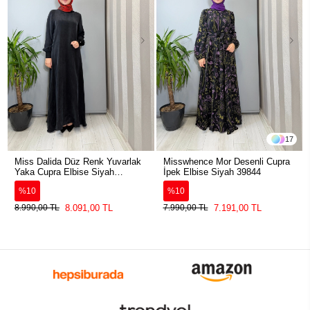
17
Miss Dalida Düz Renk Yuvarlak
Misswhence Mor Desenli Cupra
Yaka Cupra Elbise Siyah
İpek Elbise Siyah 39844
2264304
%10
%10
8.091,00 TL
7.191,00 TL
8.990,00 TL
7.990,00 TL