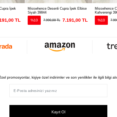
Cupra İpek
Misswhence Desenli Cupra İpek Elbise
Misswhence Cu
Siyah 39844
Kahverengi 39
191,00 TL
7.191,00 TL
%10
%10
7.990,00 TL
7.99
zel promosyonlar, kişiye özel indirimler ve son yenilikler ile ilgili bilgi al
Kayıt Ol