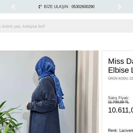
yapılmamaktadır.
Tüm Alışverişlerinizde Kargo Ücretsiz
1500 TL ÜZERİ ÜCRETSİZ KARGO
Previous
Next
Miss D
Elbise 
ÜRÜN KODU
:
2
Satış Fiyatı:
11.790,00 TL
10.611,
Renk: Lacivert