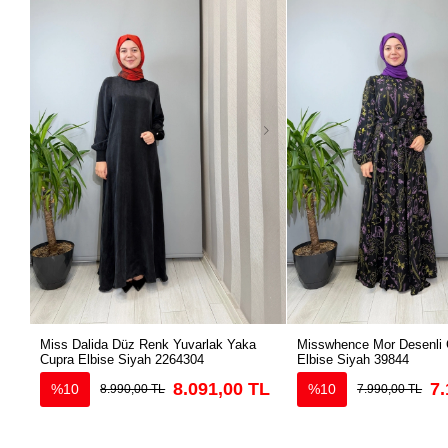
Miss Dalida Düz Renk Yuvarlak Yaka
Misswhence Mor Desenli 
Cupra Elbise Siyah 2264304
Elbise Siyah 39844
8.091,00 TL
7.
%10
%10
8.990,00 TL
7.990,00 TL