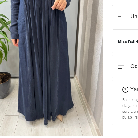
Ürü
Miss Dalid
Öde
Yar
Bize ilet
ulaşabilir
sorulara 
bulabilirs