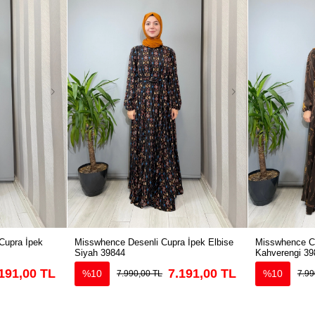
Cupra İpek
Misswhence Desenli Cupra İpek Elbise
Misswhence Cu
Siyah 39844
Kahverengi 39
191,00 TL
7.191,00 TL
%10
%10
7.990,00 TL
7.99