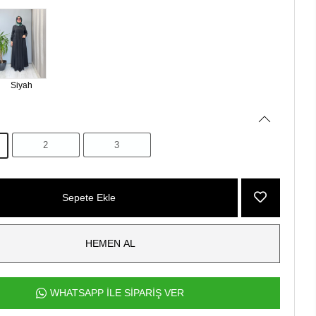
Siyah
2
3
Sepete Ekle
HEMEN AL
WHATSAPP İLE SİPARİŞ VER