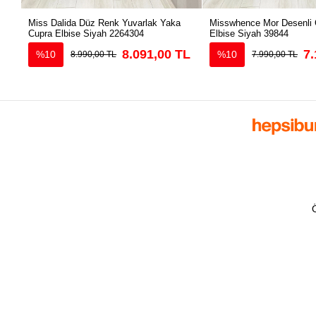
Miss Dalida Düz Renk Yuvarlak Yaka
Misswhence Mor Desenli 
Cupra Elbise Siyah 2264304
Elbise Siyah 39844
8.091,00 TL
7.
%10
%10
8.990,00 TL
7.990,00 TL
Ö