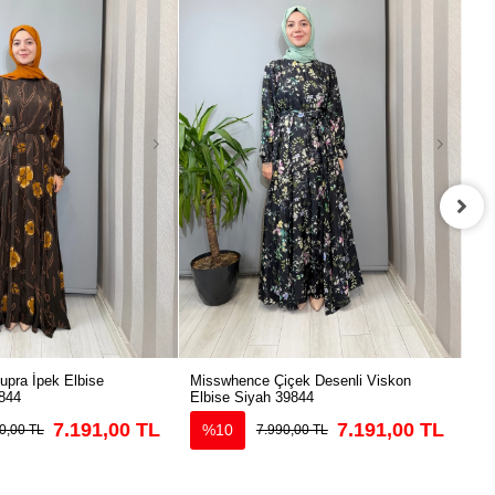
pra İpek Elbise
Misswhence Çiçek Desenli Viskon
Mis
844
Elbise Siyah 39844
39
7.191,00 TL
7.191,00 TL
%10
0,00 TL
7.990,00 TL