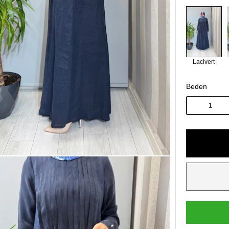
Lacivert
Beden
1