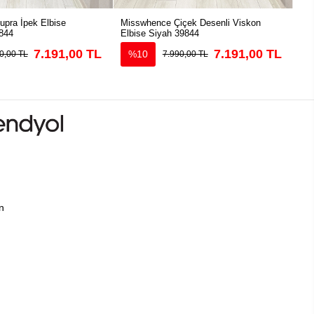
pra İpek Elbise
Misswhence Çiçek Desenli Viskon
Mis
844
Elbise Siyah 39844
39
7.191,00 TL
7.191,00 TL
%10
0,00 TL
7.990,00 TL
ın