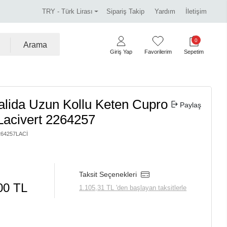
!
Miss Dalida marka ürünlerde %30 indirim.
Tüm k
TRY - Türk Lirası
Sipariş Takip
Yardım
İletişim
0
Arama
Giriş Yap
Favorilerim
Sepetim
alida Uzun Kollu Keten Cupro
Paylaş
Lacivert 2264257
264257LACI
Taksit Seçenekleri
00 TL
1.105,31 TL 'den başlayan taksitlerle