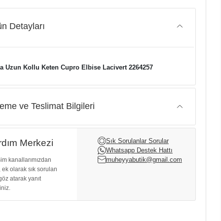
n Detayları
a Uzun Kollu Keten Cupro Elbise Lacivert 2264257
me ve Teslimat Bilgileri
Sık Sorulanlar Sorular
dım Merkezi
Whatsapp Destek Hattı
muheyyabutik@gmail.com
işim kanallarımızdan
, ek olarak sık sorulan
göz atarak yanıt
iniz.