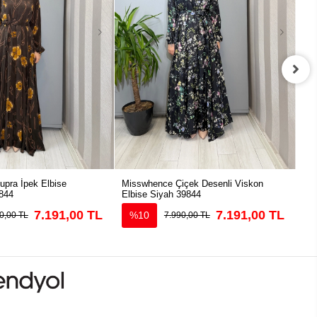
pra İpek Elbise
Misswhence Çiçek Desenli Viskon
Mis
844
Elbise Siyah 39844
39
7.191,00 TL
7.191,00 TL
%10
0,00 TL
7.990,00 TL