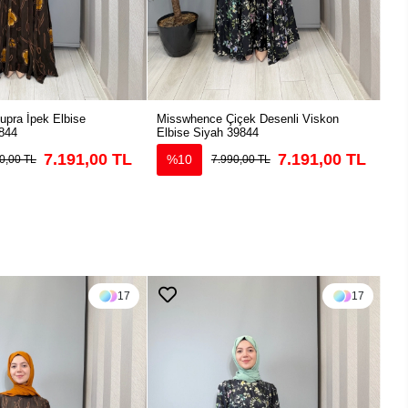
pra İpek Elbise
Misswhence Çiçek Desenli Viskon
Mis
844
Elbise Siyah 39844
39
7.191,00 TL
7.191,00 TL
%10
0,00 TL
7.990,00 TL
17
17