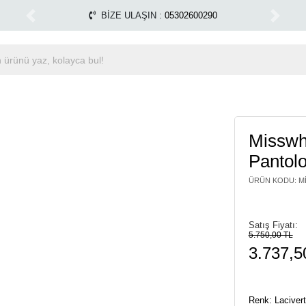
apılmamaktadır.
Tüm Alışverişlerinizde Kargo Ücretsiz!
1500 TL ÜZERİ ÜCRETSİZ KARGO
Previous
Next
Misswhe
Pantolo
ÜRÜN KODU
:
M
Satış Fiyatı:
5.750,00 TL
3.737,5
Renk: Lacivert