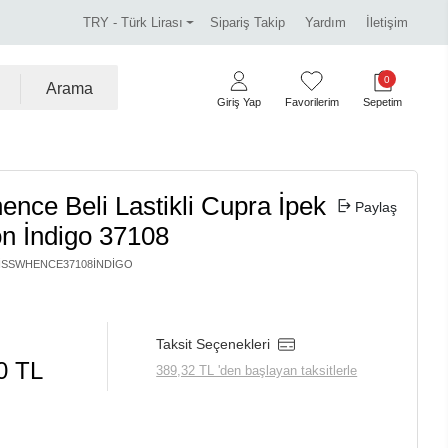
Miss Dalida marka ürünlerde %30 indirim.
Tüm kr
TRY - Türk Lirası
Sipariş Takip
Yardım
İletişim
0
Arama
Giriş Yap
Favorilerim
Sepetim
nce Beli Lastikli Cupra İpek
Paylaş
n İndigo 37108
ISSWHENCE37108İNDIGO
Taksit Seçenekleri
0 TL
389,32 TL 'den başlayan taksitlerle