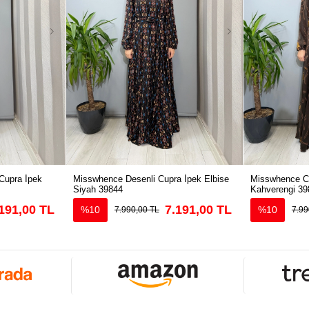
Cupra İpek
Misswhence Desenli Cupra İpek Elbise
Misswhence Cu
Siyah 39844
Kahverengi 39
191,00 TL
7.191,00 TL
%10
%10
7.990,00 TL
7.99