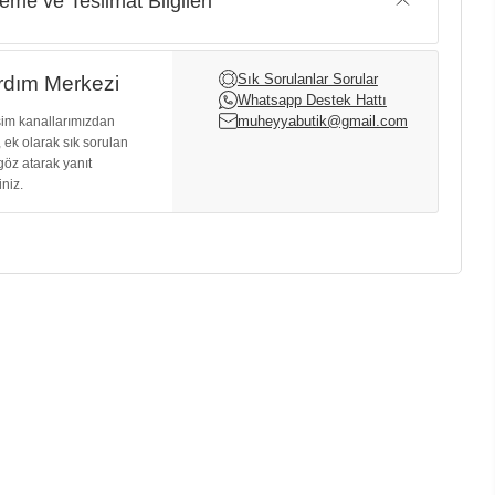
me ve Teslimat Bilgileri
Sık Sorulanlar Sorular
dım Merkezi
Whatsapp Destek Hattı
muheyyabutik@gmail.com
işim kanallarımızdan
, ek olarak sık sorulan
göz atarak yanıt
iniz.