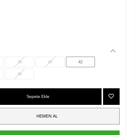
38
40
42
46
Sepete Ekle
HEMEN AL