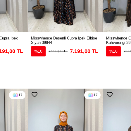
Cupra İpek
Misswhence Desenli Cupra İpek Elbise
Misswhence Cu
Siyah 39844
Kahverengi 39
191,00 TL
7.191,00 TL
%10
%10
7.990,00 TL
7.99
17
17