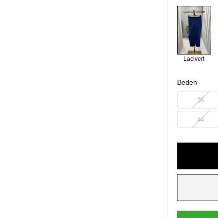
Lacivert
Beden
36
44