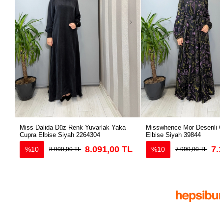
Miss Dalida Düz Renk Yuvarlak Yaka
Misswhence Mor Desenli 
Cupra Elbise Siyah 2264304
Elbise Siyah 39844
8.091,00 TL
7.
%10
%10
8.990,00 TL
7.990,00 TL