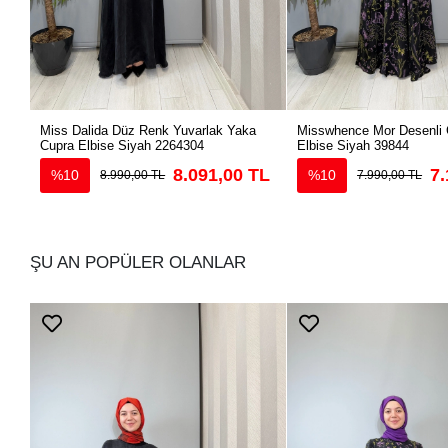
Miss Dalida Düz Renk Yuvarlak Yaka
Misswhence Mor Desenli 
Cupra Elbise Siyah 2264304
Elbise Siyah 39844
8.091,00 TL
7.
%10
%10
8.990,00 TL
7.990,00 TL
ŞU AN POPÜLER OLANLAR