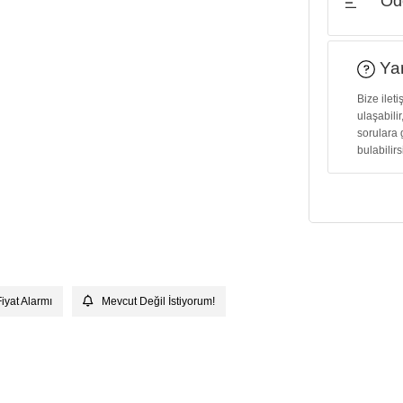
Öde
Yar
Bize ilet
ulaşabilir
sorulara 
bulabilirs
Fiyat Alarmı
Mevcut Değil İstiyorum!