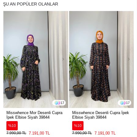
ŞU AN POPÜLER OLANLAR
17
17
Misswhence Mor Desenli Cupra
Misswhence Desenli Cupra İpek
İpek Elbise Siyah 39844
Elbise Siyah 39844
%10
%10
7.191,00 TL
7.191,00 TL
7.990,00 TL
7.990,00 TL