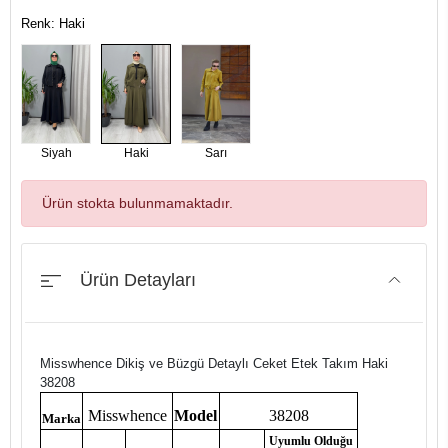
Renk: Haki
Siyah
Haki
Sarı
Ürün stokta bulunmamaktadır.
Ürün Detayları
Misswhence Dikiş ve Büzgü Detaylı Ceket Etek Takım Haki
38208
Misswhence
Model
38208
Marka
Uyumlu Olduğu