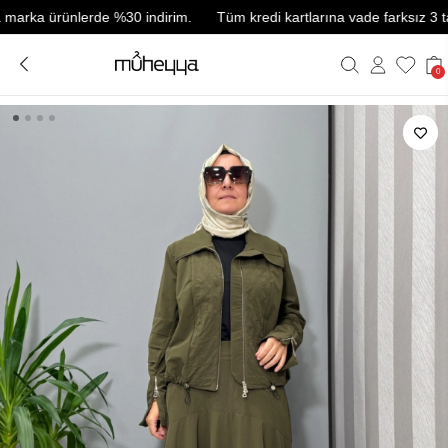
a ürünlerde %30 indirim.
Tüm kredi kartlarına vade farksız 3 taksit.
0