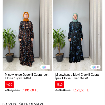
16
16
Misswhence Desenli Cupra İpek
Misswhence Mavi Çiçekli Cupra
Elbise Siyah 39844
İpek Elbise Siyah 39844
%10
%10
7.191,00 TL
7.191,00 TL
7.990,00 TL
7.990,00 TL
ŞU AN POPÜLER OLANLAR