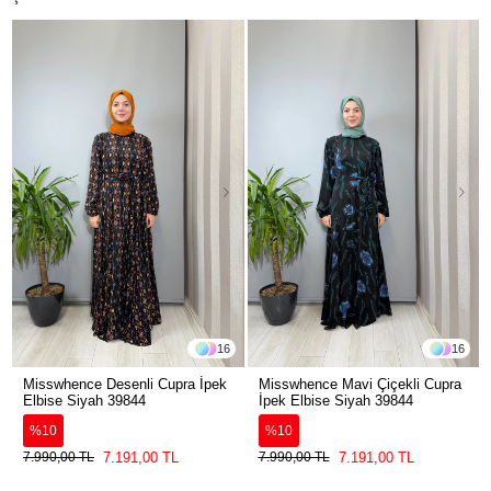
16
16
Misswhence Desenli Cupra İpek
Misswhence Mavi Çiçekli Cupra
Elbise Siyah 39844
İpek Elbise Siyah 39844
%10
%10
7.191,00 TL
7.191,00 TL
7.990,00 TL
7.990,00 TL