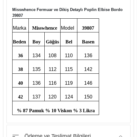
Misswhence Fermuar ve Dikiş Detaylı Poplin Elbise Bordo
39807
Marka
Misswhence
Model
39807
Beden
Boy
Göğüs
Bel
Basen
36
134
108
110
136
38
135
112
115
142
40
136
116
119
146
42
137
120
124
150
% 87 Pamuk % 10 Viskon % 3 Likra
Ödeme ve Teslimat Bilgileri