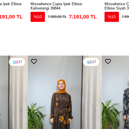
 İpek Elbise
Misswhence Cupra İpek Elbise
Misswhence Çi
Kahverengi 39844
Elbise Siyah 
191,00 TL
7.191,00 TL
%10
%10
7.990,00 TL
7.99
17
17