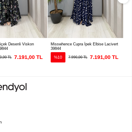
çek Desenli Viskon
Misswhence Cupra İpek Elbise Lacivert
Mis
39844
39844
Elb
7.191,00 TL
7.191,00 TL
%10
0,00 TL
7.990,00 TL
ın