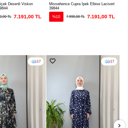
çek Desenli Viskon
Misswhence Cupra İpek Elbise Lacivert
Mis
39844
39844
Elb
7.191,00 TL
7.191,00 TL
%10
0,00 TL
7.990,00 TL
17
17