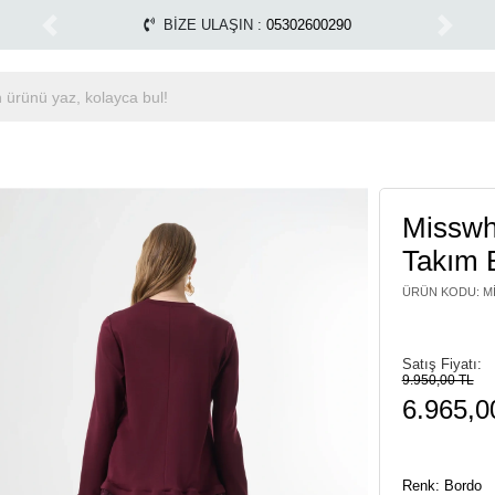
e Kargo Ücretsiz!
Miss Dalida marka ürünlerde %30 ind
1500 TL ÜZERİ ÜCRETSİZ KARGO
Previous
Next
Misswh
Takım 
ÜRÜN KODU
:
M
Satış Fiyatı:
9.950,00 TL
6.965,0
Renk: Bordo