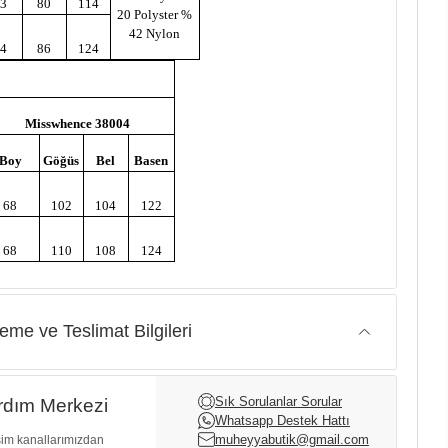
93
80
114
20 Polyster %
42 Nylon
94
86
124
Misswhence 38004
Boy
Göğüs
Bel
Basen
68
102
104
122
68
110
108
124
me ve Teslimat Bilgileri
Sık Sorulanlar Sorular
dım Merkezi
Whatsapp Destek Hattı
muheyyabutik@gmail.com
işim kanallarımızdan