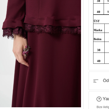
38
40
ÜST
Marka
Beden
38
40
Öde
Yar
Bize ilet