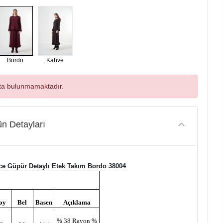
Bordo
Kahve
ta bulunmamaktadır.
n Detayları
e Güpür Detaylı Etek Takım Bordo 38004
oy
Bel
Basen
Açıklama
% 38 Rayon %