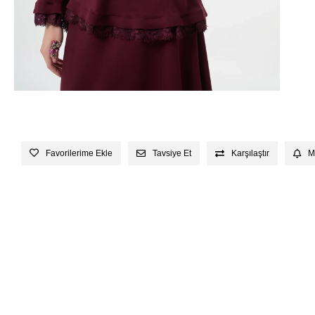
Favorilerime Ekle
Tavsiye Et
Karşılaştır
M