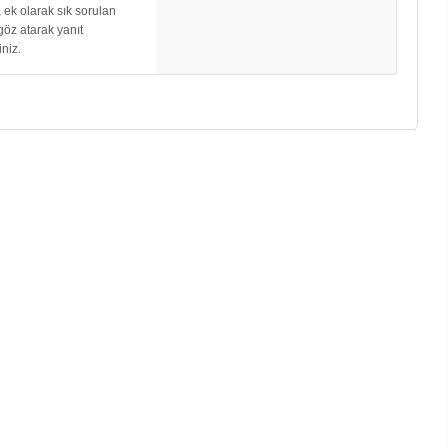
, ek olarak sık sorulan
göz atarak yanıt
iniz.