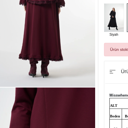
Siyah
Ürün stok
Ürü
Misswhenc
ALT
Beden
B