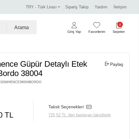
irim.
Tüm kredi kartlarına vade farksız 3 taksit.
TRY - Türk Lirası
Sipariş Takip
Yardım
İletişim
0
Arama
Giriş Yap
Favorilerim
Sepetim
ence Güpür Detaylı Etek
Paylaş
Bordo 38004
ISSWHENCE38004BORDO
Taksit Seçenekleri
0 TL
725,52 TL 'den başlayan taksitlerle