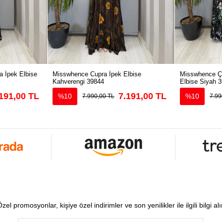
 İpek Elbise
Misswhence Cupra İpek Elbise
Misswhence Çi
Kahverengi 39844
Elbise Siyah 
191,00 TL
7.191,00 TL
%10
%10
7.990,00 TL
7.99
zel promosyonlar, kişiye özel indirimler ve son yenilikler ile ilgili bilgi al