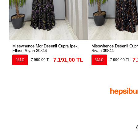
Misswhence Mor Desenli Cupra İpek
Misswhence Desenli Cupra
Elbise Siyah 39844
Siyah 39844
7.191,00 TL
7.
%10
%10
7.990,00 TL
7.990,00 TL
Ö