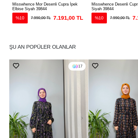
Misswhence Mor Desenli Cupra İpek
Misswhence Desenli Cupra
Elbise Siyah 39844
Siyah 39844
7.191,00 TL
7.
%10
%10
7.990,00 TL
7.990,00 TL
ŞU AN POPÜLER OLANLAR
17