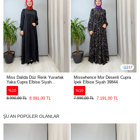
17
Miss Dalida Düz Renk Yuvarlak
Misswhence Mor Desenli Cupra
Yaka Cupra Elbise Siyah
İpek Elbise Siyah 39844
2264304
%10
%10
8.091,00 TL
7.191,00 TL
8.990,00 TL
7.990,00 TL
ŞU AN POPÜLER OLANLAR