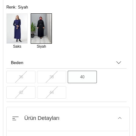
Renk: Siyah
Saks
Siyah
Beden
36
38
40
42
44
Ürün Detayları