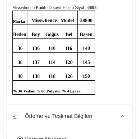
Misswhence Kadife Detaylı Elbise Siyah 38800
Misswhence
Model
38800
Marka
Beden
Boy
Göğüs
Bel
Basen
36
136
110
116
140
38
137
114
120
145
40
138
118
126
150
% 30 Viskon % 66 Polyster % 4 Lycra
Ödeme ve Teslimat Bilgileri