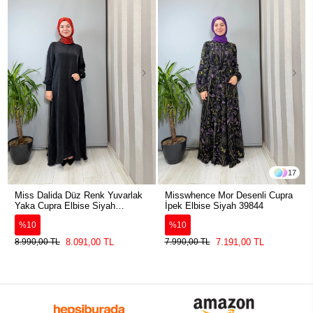
17
Miss Dalida Düz Renk Yuvarlak
Misswhence Mor Desenli Cupra
Yaka Cupra Elbise Siyah
İpek Elbise Siyah 39844
2264304
%10
%10
8.091,00 TL
7.191,00 TL
8.990,00 TL
7.990,00 TL