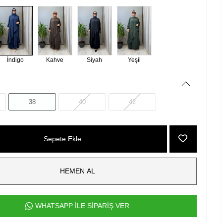
İndigo
Kahve
Siyah
Yeşil
38
40
42
Sepete Ekle
HEMEN AL
WHATSAPP İLE SİPARİŞ VER