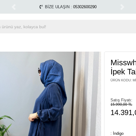
Tüm Alışverişlerinizde Kargo Ücretsiz!
Miss Dalida
1500 TL ÜZERİ ÜCRETSİZ KARGO
Previous
Next
Misswh
İpek Ta
ÜRÜN KODU
:
M
Satış Fiyatı:
15.990,00 TL
14.391,
: İndigo