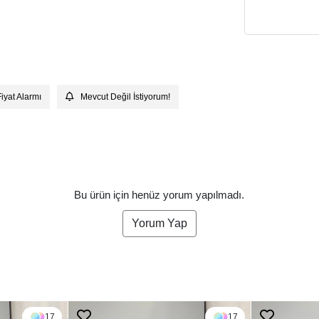
Fiyat Alarmı
Mevcut Değil İstiyorum!
Bu ürün için henüz yorum yapılmadı.
Yorum Yap
17
17