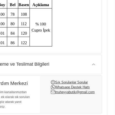
Boy
Bel
Basen
Açıklama
100
78
108
100
80
112
% 100
Cupro İpek
101
84
120
101
86
122
me ve Teslimat Bilgileri
Sık Sorulanlar Sorular
dım Merkezi
Whatsapp Destek Hattı
muheyyabutik@gmail.com
işim kanallarımızdan
, ek olarak sık sorulan
göz atarak yanıt
iniz.