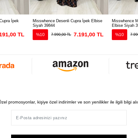
Cupra İpek
Misswhence Desenli Cupra İpek Elbise
Misswhence Ma
Siyah 39844
Elbise Siyah 
191,00 TL
7.191,00 TL
%10
%10
7.990,00 TL
7.99
zel promosyonlar, kişiye özel indirimler ve son yenilikler ile ilgili bilgi al