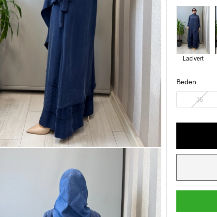
Lacivert
Beden
36