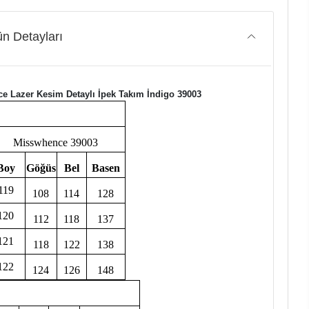
n Detayları
e Lazer Kesim Detaylı İpek Takım İndigo 39003
Misswhence 39003
Boy
Göğüs
Bel
Basen
119
108
114
128
120
112
118
137
121
118
122
138
122
124
126
148