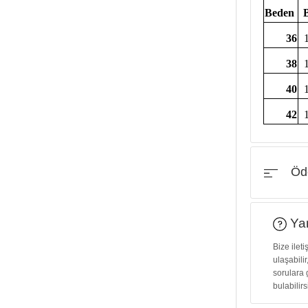
Beden
36
38
40
42
Öde
Yar
Bize ilet
ulaşabilir
sorulara 
bulabilirs