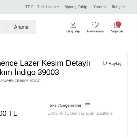
 marka ürünlerde %30 indirim.
Tüm kredi kartlarına vad
TRY - Türk Lirası
Sipariş Takip
Yardım
İletişim
0
Arama
Giriş Yap
Favorilerim
Sepetim
ence Lazer Kesim Detaylı
Paylaş
kım İndigo 39003
ISSWHENCE39003İNDIGO
Taksit Seçenekleri
00 TL
1.499,06 TL 'den başlayan taksitlerle