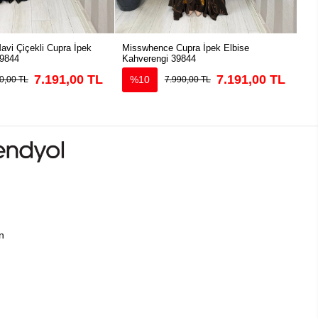
vi Çiçekli Cupra İpek
Misswhence Cupra İpek Elbise
Mi
39844
Kahverengi 39844
Elb
7.191,00 TL
7.191,00 TL
%10
0,00 TL
7.990,00 TL
ın