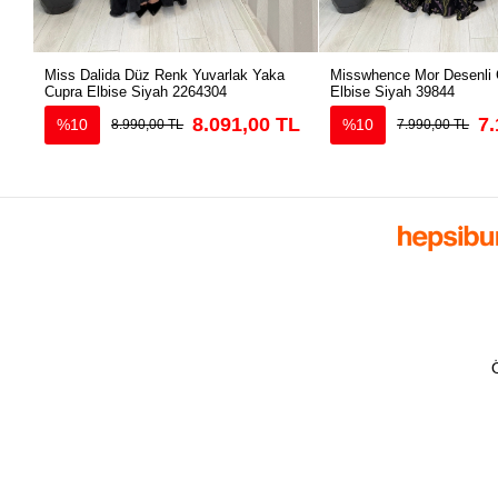
Miss Dalida Düz Renk Yuvarlak Yaka
Misswhence Mor Desenli 
Cupra Elbise Siyah 2264304
Elbise Siyah 39844
8.091,00 TL
7.
%10
%10
8.990,00 TL
7.990,00 TL
Ö