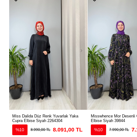
Miss Dalida Düz Renk Yuvarlak Yaka
Misswhence Mor Desenli 
Cupra Elbise Siyah 2264304
Elbise Siyah 39844
8.091,00 TL
7.
%10
%10
8.990,00 TL
7.990,00 TL