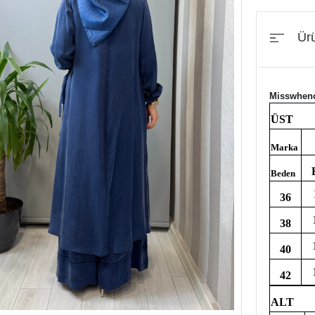
Ürü
Misswhenc
ÜST
Marka
Beden
36
38
40
42
ALT