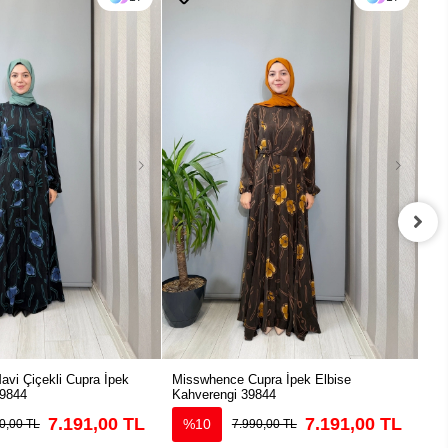
vi Çiçekli Cupra İpek
Misswhence Cupra İpek Elbise
Mi
39844
Kahverengi 39844
Elb
7.191,00 TL
7.191,00 TL
%10
0,00 TL
7.990,00 TL