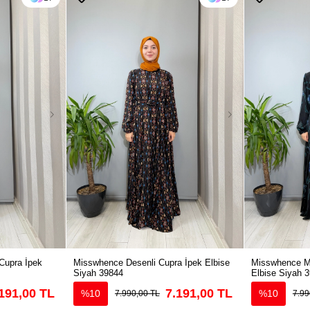
Cupra İpek
Misswhence Desenli Cupra İpek Elbise
Misswhence Ma
Siyah 39844
Elbise Siyah 
191,00 TL
7.191,00 TL
%10
%10
7.990,00 TL
7.99