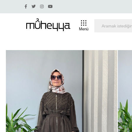
.
Yüzde 30 ve üstü indirim olan ürünlerde iade ve deği
Menü