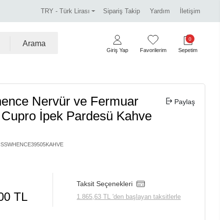
tsiz!
Miss Dalida marka ürünlerde %30 indirim.
T
TRY - Türk Lirası
Sipariş Takip
Yardım
İletişim
0
Arama
Giriş Yap
Favorilerim
Sepetim
ence Nervür ve Fermuar
Paylaş
ı Cupro İpek Pardesü Kahve
ISSWHENCE39505KAHVE
Taksit Seçenekleri
00 TL
1.865,63 TL 'den başlayan taksitlerle