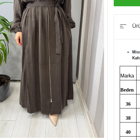
Ürü
Mis
Kah
Marka
Beden
36
38
40