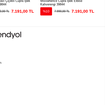
vi Çiçekli Cupra İpek
Misswhence Cupra İpek Elbise
Mi
39844
Kahverengi 39844
Elb
7.191,00 TL
7.191,00 TL
%10
0,00 TL
7.990,00 TL
ın