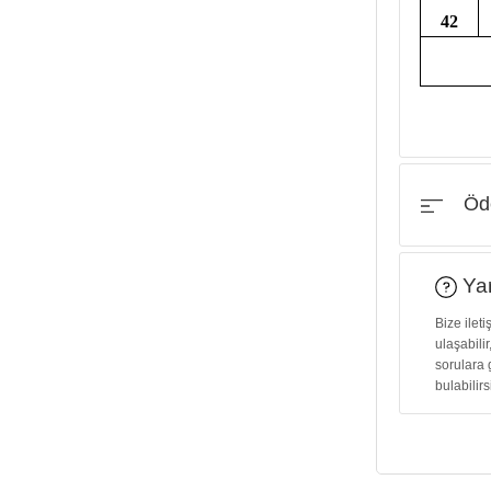
42
Öde
Yar
Bize ilet
ulaşabilir
sorulara 
bulabilirs