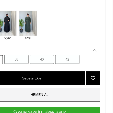
Siyah
Yeşil
38
40
42
Sepete Ekle
HEMEN AL
WHATSAPP İLE SİPARİŞ VER