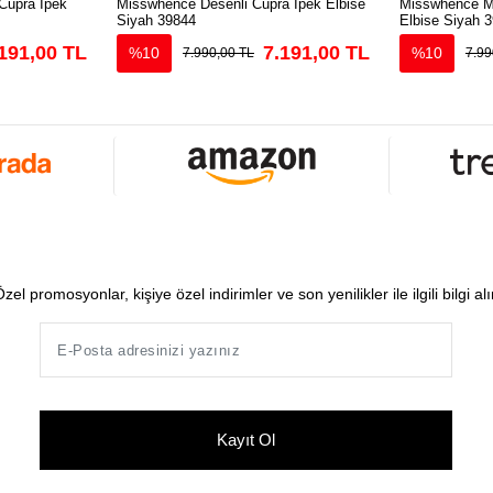
Cupra İpek
Misswhence Desenli Cupra İpek Elbise
Misswhence Ma
Siyah 39844
Elbise Siyah 
191,00 TL
7.191,00 TL
%10
%10
7.990,00 TL
7.99
zel promosyonlar, kişiye özel indirimler ve son yenilikler ile ilgili bilgi al
Kayıt Ol