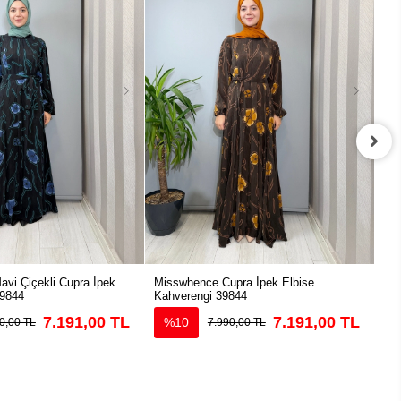
vi Çiçekli Cupra İpek
Misswhence Cupra İpek Elbise
Mi
39844
Kahverengi 39844
Elb
7.191,00 TL
7.191,00 TL
%10
0,00 TL
7.990,00 TL