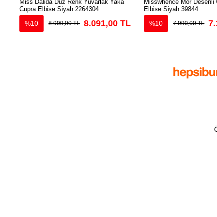
Miss Dalida Düz Renk Yuvarlak Yaka
Misswhence Mor Desenli 
Cupra Elbise Siyah 2264304
Elbise Siyah 39844
8.091,00 TL
7.
%10
%10
8.990,00 TL
7.990,00 TL
Ö