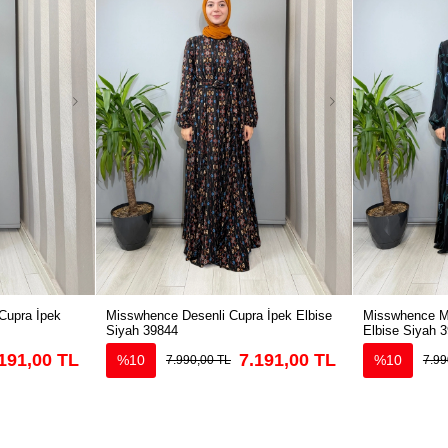
Cupra İpek
Misswhence Desenli Cupra İpek Elbise
Misswhence Ma
Siyah 39844
Elbise Siyah 
191,00 TL
7.191,00 TL
%10
%10
7.990,00 TL
7.99