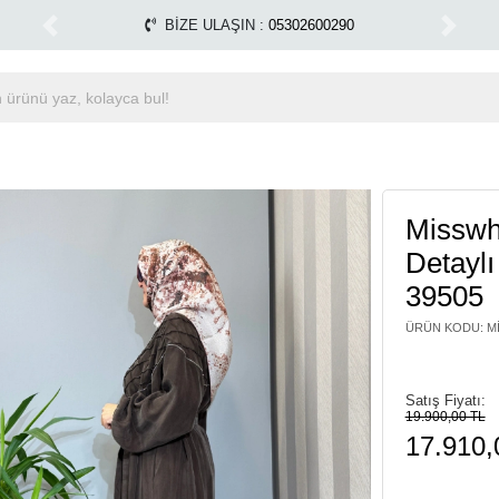
şim yapılmamaktadır.
Tüm Alışverişlerinizde Kargo Ücre
1500 TL ÜZERİ ÜCRETSİZ KARGO
Previous
Next
Misswh
Detayl
39505
ÜRÜN KODU
:
M
Satış Fiyatı:
19.900,00 TL
17.910,