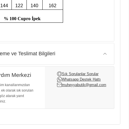
144
122
140
162
% 100 Cupro İpek
me ve Teslimat Bilgileri
Sık Sorulanlar Sorular
dım Merkezi
Whatsapp Destek Hattı
muheyyabutik@gmail.com
işim kanallarımızdan
, ek olarak sık sorulan
göz atarak yanıt
iniz.