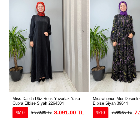
Miss Dalida Düz Renk Yuvarlak Yaka
Misswhence Mor Desenli 
Cupra Elbise Siyah 2264304
Elbise Siyah 39844
8.091,00 TL
7.
%10
%10
8.990,00 TL
7.990,00 TL