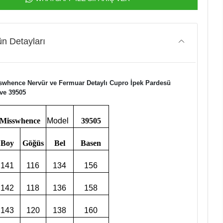
n Detayları
swhence Nervür ve Fermuar Detaylı Cupro İpek Pardesü
ve 39505
Misswhence
Model
39505
Boy
Göğüs
Bel
Basen
141
116
134
156
142
118
136
158
143
120
138
160