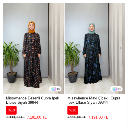
16
16
Misswhence Desenli Cupra İpek
Misswhence Mavi Çiçekli Cupra
Elbise Siyah 39844
İpek Elbise Siyah 39844
%10
%10
7.191,00 TL
7.191,00 TL
7.990,00 TL
7.990,00 TL