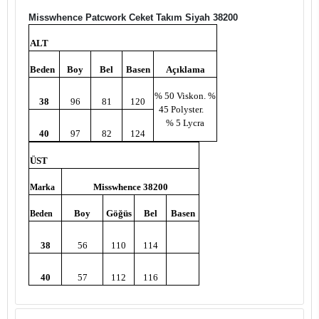
Misswhence Patcwork Ceket Takım Siyah 38200
ALT
Beden
Boy
Bel
Basen
Açıklama
% 50 Viskon. %
38
96
81
120
45 Polyster.
% 5 Lycra
40
97
82
124
ÜST
Misswhence 38200
Marka
Boy
Göğüs
Bel
Basen
Beden
38
56
110
114
40
57
112
116