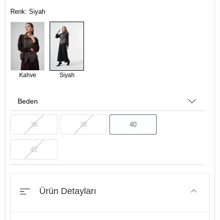
Renk: Siyah
Kahve
Siyah
Beden
36
38
40
42
Ürün Detayları