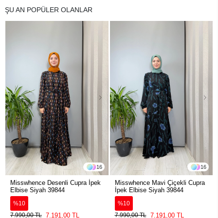
ŞU AN POPÜLER OLANLAR
16
16
Misswhence Desenli Cupra İpek
Misswhence Mavi Çiçekli Cupra
Elbise Siyah 39844
İpek Elbise Siyah 39844
%10
%10
7.191,00 TL
7.191,00 TL
7.990,00 TL
7.990,00 TL