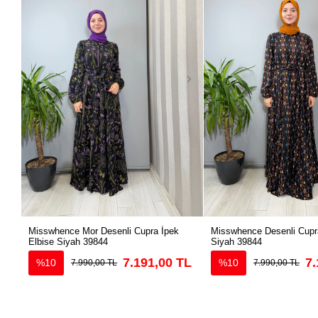
Misswhence Mor Desenli Cupra İpek
Misswhence Desenli Cupra
Elbise Siyah 39844
Siyah 39844
7.191,00 TL
7.
%10
%10
7.990,00 TL
7.990,00 TL