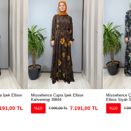
 İpek Elbise
Misswhence Cupra İpek Elbise
Misswhence Çi
Kahverengi 39844
Elbise Siyah 
191,00 TL
7.191,00 TL
%10
%10
7.990,00 TL
7.99