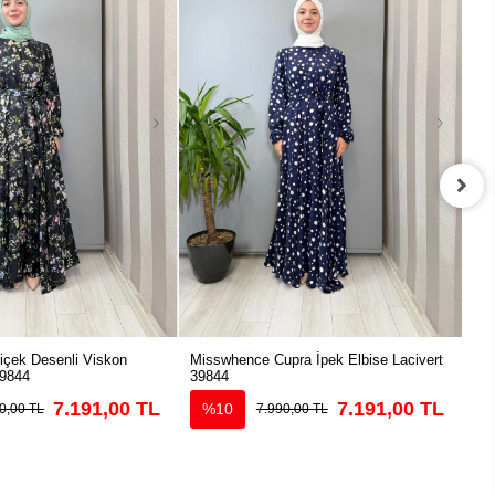
çek Desenli Viskon
Misswhence Cupra İpek Elbise Lacivert
Mis
39844
39844
Elb
7.191,00 TL
7.191,00 TL
%10
0,00 TL
7.990,00 TL