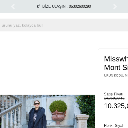
yapılmamaktadır.
Tüm Alışverişlerinizde Kargo Ücretsiz
1500 TL ÜZERİ ÜCRETSİZ KARGO
Previous
Next
Misswh
Mont S
ÜRÜN KODU
:
M
Satış Fiyatı:
14.750,00 TL
10.325,
Renk: Siyah