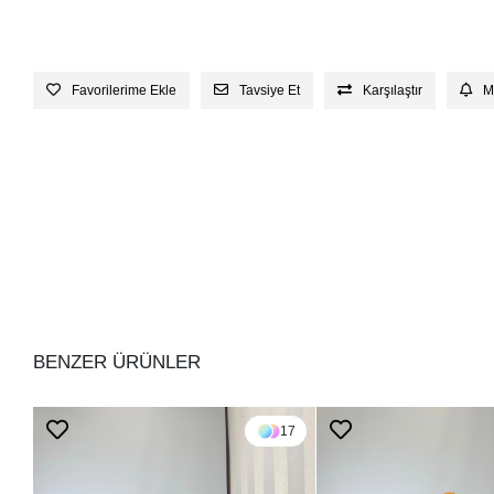
Favorilerime Ekle
Tavsiye Et
Karşılaştır
M
BENZER ÜRÜNLER
17