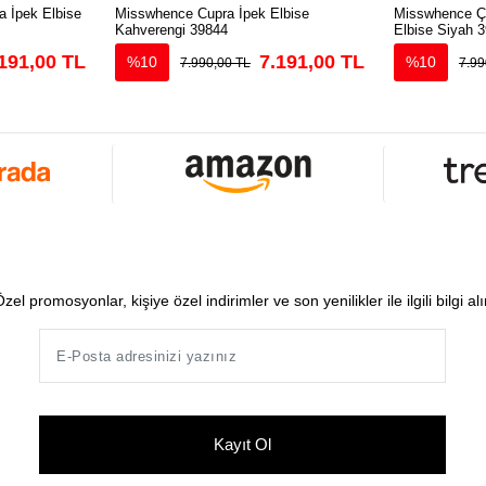
 İpek Elbise
Misswhence Cupra İpek Elbise
Misswhence Çi
Kahverengi 39844
Elbise Siyah 
191,00 TL
7.191,00 TL
%10
%10
7.990,00 TL
7.99
zel promosyonlar, kişiye özel indirimler ve son yenilikler ile ilgili bilgi al
Kayıt Ol