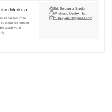
Sık Sorulanlar Sorular
dım Merkezi
Whatsapp Destek Hattı
muheyyabutik@gmail.com
işim kanallarımızdan
, ek olarak sık sorulan
göz atarak yanıt
iniz.