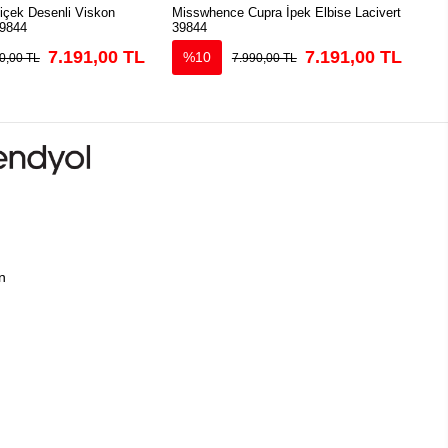
çek Desenli Viskon
Misswhence Cupra İpek Elbise Lacivert
Mis
39844
39844
Elb
7.191,00 TL
7.191,00 TL
%10
0,00 TL
7.990,00 TL
ın