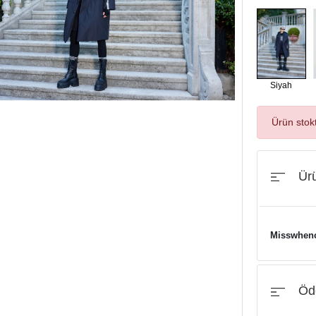
Siyah
Ürün stok
Ürü
Misswhenc
Öde