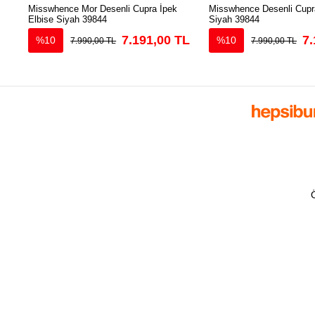
Misswhence Mor Desenli Cupra İpek
Misswhence Desenli Cupra
Elbise Siyah 39844
Siyah 39844
7.191,00 TL
7.
%10
%10
7.990,00 TL
7.990,00 TL
Ö