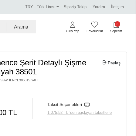
!
Miss Dalida marka ürünlerde %30 indirim.
Tüm k
TRY - Türk Lirası
Sipariş Takip
Yardım
İletişim
0
Arama
Giriş Yap
Favorilerim
Sepetim
ence Şerit Detaylı Şişme
Paylaş
iyah 38501
ISSWHENCE38501SIYAH
Taksit Seçenekleri
00 TL
1.075,52 TL 'den başlayan taksitlerle