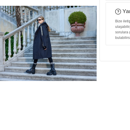
Yar
Bize ilet
ulaşabilir
sorulara 
bulabilirs