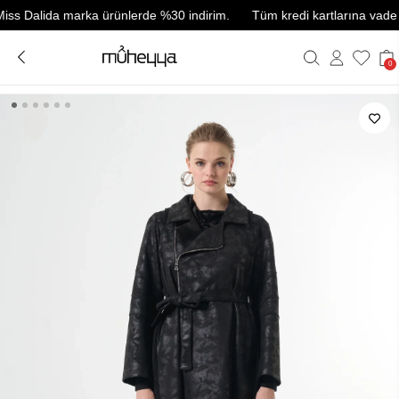
alida marka ürünlerde %30 indirim.
Tüm kredi kartlarına vade farksız
0