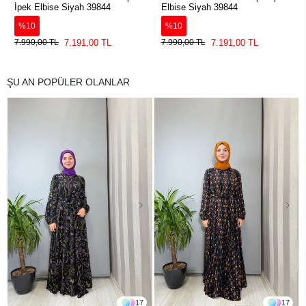
İpek Elbise Siyah 39844
Elbise Siyah 39844
%10
%10
7.191,00 TL
7.191,00 TL
7.990,00 TL
7.990,00 TL
ŞU AN POPÜLER OLANLAR
17
17