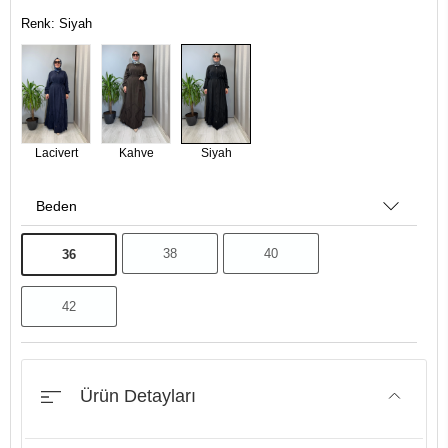
Renk: Siyah
Lacivert
Kahve
Siyah
Beden
38
40
36
42
Ürün Detayları