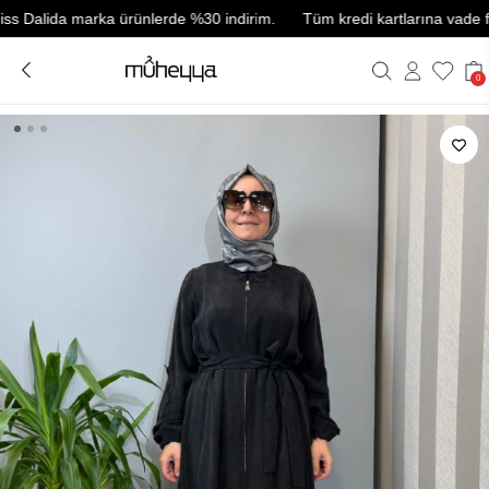
lida marka ürünlerde %30 indirim.
Tüm kredi kartlarına vade farksız
0