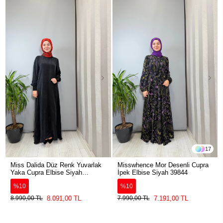
17
Miss Dalida Düz Renk Yuvarlak
Misswhence Mor Desenli Cupra
Yaka Cupra Elbise Siyah
İpek Elbise Siyah 39844
2264304
%10
%10
8.091,00 TL
7.191,00 TL
8.990,00 TL
7.990,00 TL