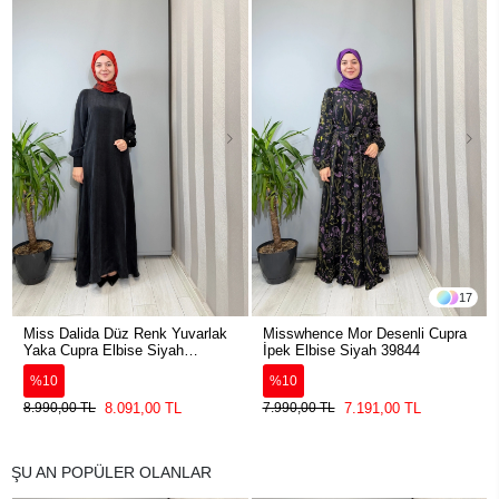
17
Miss Dalida Düz Renk Yuvarlak
Misswhence Mor Desenli Cupra
Yaka Cupra Elbise Siyah
İpek Elbise Siyah 39844
2264304
%10
%10
8.091,00 TL
7.191,00 TL
8.990,00 TL
7.990,00 TL
ŞU AN POPÜLER OLANLAR