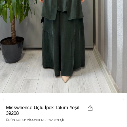
Misswhence Üçlü İpek Takım Yeşil
39208
ÜRÜN KODU
:
MISSWHENCE39208YEŞIL