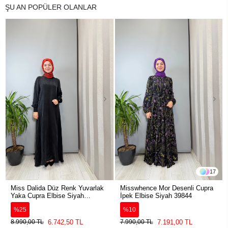
ŞU AN POPÜLER OLANLAR
17
Miss Dalida Düz Renk Yuvarlak
Misswhence Mor Desenli Cupra
Yaka Cupra Elbise Siyah
İpek Elbise Siyah 39844
2264304
%25
%10
6.742,50 TL
7.191,00 TL
8.990,00 TL
7.990,00 TL