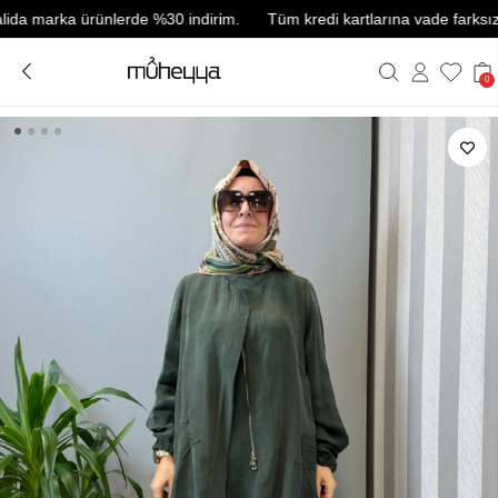
marka ürünlerde %30 indirim.
Tüm kredi kartlarına vade farksız 3 taks
0