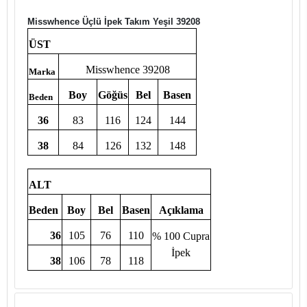
Misswhence Üçlü İpek Takım Yeşil 39208
ÜST
Misswhence 39208
Marka
Boy
Göğüs
Bel
Basen
Beden
36
83
116
124
144
38
84
126
132
148
ALT
Beden
Boy
Bel
Basen
Açıklama
36
105
76
110
% 100 Cupra
İpek
38
106
78
118