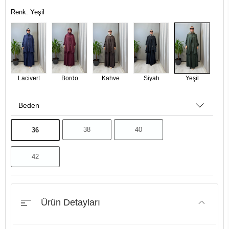
Renk: Yeşil
Lacivert
Bordo
Kahve
Siyah
Yeşil
Beden
38
40
36
42
Ürün Detayları