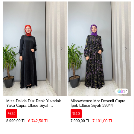
17
Miss Dalida Düz Renk Yuvarlak
Misswhence Mor Desenli Cupra
Yaka Cupra Elbise Siyah
İpek Elbise Siyah 39844
2264304
%25
%10
6.742,50 TL
7.191,00 TL
8.990,00 TL
7.990,00 TL